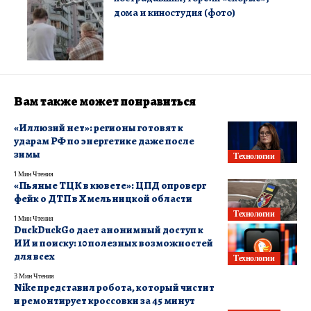
дома и киностудия (фото)
Вам также может понравиться
«Иллюзий нет»: регионы готовят к
ударам РФ по энергетике даже после
зимы
Технологии
1 Мин Чтения
«Пьяные ТЦК в кювете»: ЦПД опроверг
фейк о ДТП в Хмельницкой области
Технологии
1 Мин Чтения
DuckDuckGo дает анонимный доступ к
ИИ и поиску: 10 полезных возможностей
для всех
Технологии
3 Мин Чтения
Nike представил робота, который чистит
и ремонтирует кроссовки за 45 минут