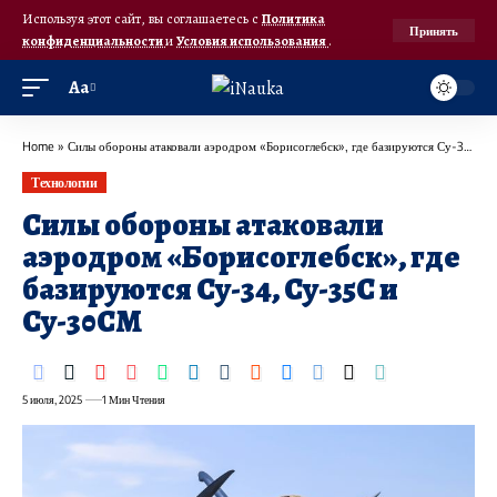
Используя этот сайт, вы соглашаетесь с
Политика
Принять
конфиденциальности
и
Условия использования
.
Аа
Home
»
Силы обороны атаковали аэродром «Борисоглебск», где базируются Су-34, Су-35С и Су-30СМ
Технологии
Силы обороны атаковали
аэродром «Борисоглебск», где
базируются Су-34, Су-35С и
Су-30СМ
5 июля, 2025
1 Мин Чтения