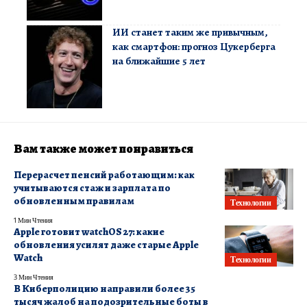
ИИ станет таким же привычным,
как смартфон: прогноз Цукерберга
на ближайшие 5 лет
Вам также может понравиться
Перерасчет пенсий работающим: как
учитываются стаж и зарплата по
обновленным правилам
Технологии
1 Мин Чтения
Apple готовит watchOS 27: какие
обновления усилят даже старые Apple
Watch
Технологии
3 Мин Чтения
В Киберполицию направили более 35
тысяч жалоб на подозрительные боты в