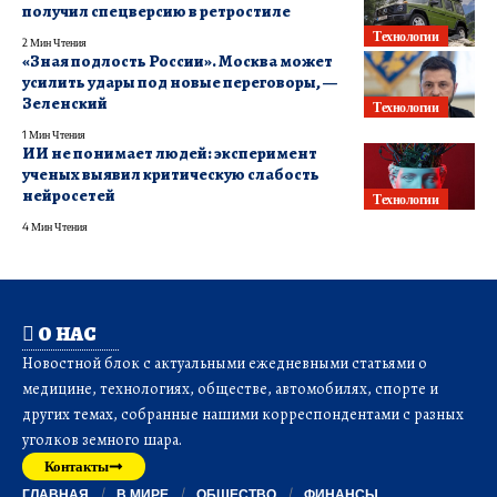
получил спецверсию в ретростиле
Технологии
2 Мин Чтения
«Зная подлость России». Москва может
усилить удары под новые переговоры, —
Зеленский
Технологии
1 Мин Чтения
ИИ не понимает людей: эксперимент
ученых выявил критическую слабость
нейросетей
Технологии
4 Мин Чтения
О НАС
Новостной блок с актуальными ежедневными статьями о
медицине, технологиях, обществе, автомобилях, спорте и
других темах, собранные нашими корреспондентами с разных
уголков земного шара.
Контакты
ГЛАВНАЯ
В МИРЕ
ОБЩЕСТВО
ФИНАНСЫ