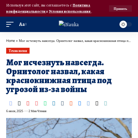
Используя этот сайт, вы соглашаетесь с
Политика
Принять
конфиденциальности
и
Условия использования
.
Аа
Home
»
Мог исчезнуть навсегда. Орнитолог назвал, какая краснокнижная птица под угрозой из-за войны
Технологии
Мог исчезнуть навсегда.
Орнитолог назвал, какая
краснокнижная птица под
угрозой из-за войны
6 июля, 2025
2 Мин Чтения