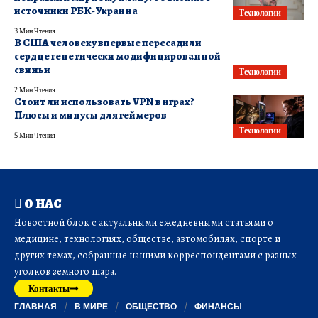
источники РБК-Украина
Технологии
3 Мин Чтения
В США человеку впервые пересадили
сердце генетически модифицированной
свиньи
Технологии
2 Мин Чтения
Стоит ли использовать VPN в играх?
Плюсы и минусы для геймеров
Технологии
5 Мин Чтения
О НАС
Новостной блок с актуальными ежедневными статьями о
медицине, технологиях, обществе, автомобилях, спорте и
других темах, собранные нашими корреспондентами с разных
уголков земного шара.
Контакты
ГЛАВНАЯ
В МИРЕ
ОБЩЕСТВО
ФИНАНСЫ