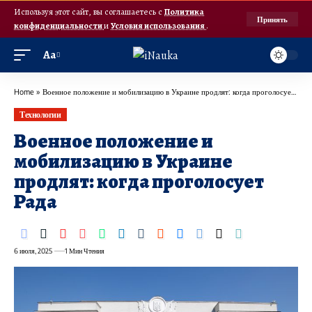
Используя этот сайт, вы соглашаетесь с
Политика
Принять
конфиденциальности
и
Условия использования
.
Аа
Home
»
Военное положение и мобилизацию в Украине продлят: когда проголосует Рада
Технологии
Военное положение и
мобилизацию в Украине
продлят: когда проголосует
Рада
6 июля, 2025
1 Мин Чтения