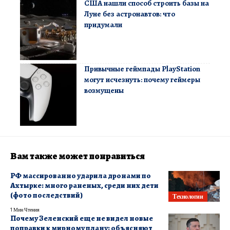
США нашли способ строить базы на
Луне без астронавтов: что
придумали
Привычные геймпады PlayStation
могут исчезнуть: почему геймеры
возмущены
Вам также может понравиться
РФ массированно ударила дронами по
Ахтырке: много раненых, среди них дети
(фото последствий)
Технологии
1 Мин Чтения
Почему Зеленский еще не видел новые
поправки к мирному плану: объясняют