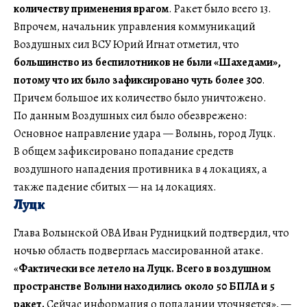
количеству применения врагом
. Ракет было всего 13.
Впрочем, начальник управления коммуникаций
Воздушных сил ВСУ Юрий Игнат отметил, что
большинство из беспилотников не были «Шахедами»,
потому что их было зафиксировано чуть более 300
.
Причем большое их количество было уничтожено.
По данным Воздушных сил было обезврежено:
Основное направление удара — Волынь, город Луцк.
В общем зафиксировано попадание средств
воздушного нападения противника в 4 локациях, а
также падение сбитых — на 14 локациях.
Луцк
Глава Волынской ОВА Иван Рудницкий подтвердил, что
ночью область подверглась массированной атаке.
«
Фактически все летело на Луцк.
Всего в воздушном
пространстве Волыни находились около 50 БПЛА и 5
ракет.
Сейчас информация о попадании уточняется», —