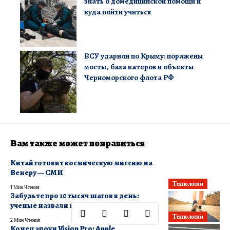
знать о домедицинской помощи и
куда пойти учиться
ВСУ ударили по Крыму: поражены
мосты, база катеров и объекты
Черноморского флота РФ
Вам также может понравиться
Китай готовит космическую миссию на
Венеру — СМИ
Технологии
1 Мин Чтения
Забудьте про 10 тысяч шагов в день:
ученые назвали новую норму
Технологии
2 Мин Чтения
Конец эпохи Vision Pro: Apple