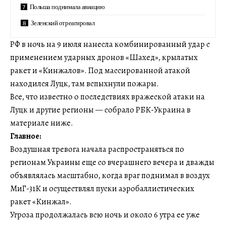
Польша поднимала авиацию
Зеленский отреагировал
РФ в ночь на 9 июля нанесла комбинированный удар с
применением ударных дронов «Шахед», крылатых
ракет и «Кинжалов». Под массированной атакой
находился Луцк, там вспыхнули пожары.
Все, что известно о последствиях вражеской атаки на
Луцк и другие регионы — собрало РБК-Украина в
материале ниже.
Главное:
Воздушная тревога начала распространяться по
регионам Украины еще со вчерашнего вечера и дважды
объявлялась масштабно, когда враг поднимал в воздух
МиГ-31К и осуществлял пуски аэробаллистических
ракет «Кинжал».
Угроза продолжалась всю ночь и около 6 утра ее уже