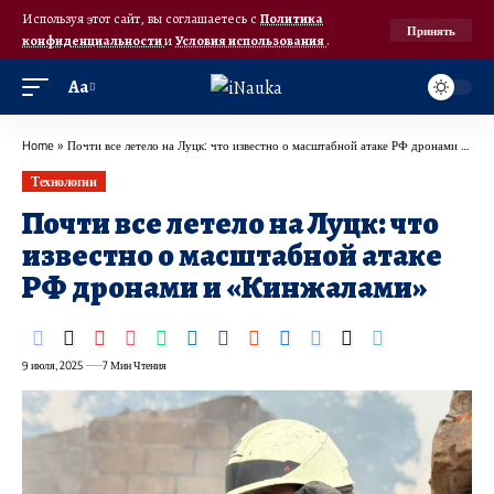
Используя этот сайт, вы соглашаетесь с
Политика
Принять
конфиденциальности
и
Условия использования
.
Аа
Home
»
Почти все летело на Луцк: что известно о масштабной атаке РФ дронами и «Кинжалами»
Технологии
Почти все летело на Луцк: что
известно о масштабной атаке
РФ дронами и «Кинжалами»
9 июля, 2025
7 Мин Чтения