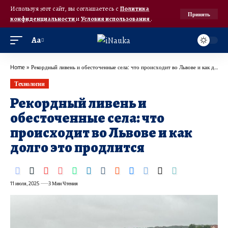
Используя этот сайт, вы соглашаетесь с
Политика
Принять
конфиденциальности
и
Условия использования
.
Аа
Home
»
Рекордный ливень и обесточенные села: что происходит во Львове и как долго это продлится
Технологии
Рекордный ливень и
обесточенные села: что
происходит во Львове и как
долго это продлится
11 июля, 2025
3 Мин Чтения