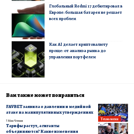
Глобальный Redmi 17 дебютировал в
Европе: большая батарея не решает
всех проблем
Как AI делает криптовалюту
проще: от анализа рынка до
управления портфелем
Вам также может понравиться
FAVBET заявила о давлении и медийной
атаке на манипулятивных утверждениях
Технологии
1 Мин Чтения
Тарифы растут, а гиганты
объединяются? Какие изменения