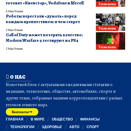
готовят «Киевстар», Vodafone и lifecell
Технологии
6 Мин Чтения
Роботы перестали «думать» перед
каждым препятствием: в чем секрет
Технологии
3 Мин Чтения
Call of Duty может потерять качество:
Modern Warfare 4 тестируют на PS4
Технологии
2 Мин Чтения
О НАС
Новостной блок с актуальными ежедневными статьями о
медицине, технологиях, обществе, автомобилях, спорте и
других темах, собранные нашими корреспондентами с разных
уголков земного шара.
Контакты
ГЛАВНАЯ
В МИРЕ
ОБЩЕСТВО
ФИНАНСЫ
ТЕХНОЛОГИИ
ЗДОРОВЬЕ
АВТО
СПОРТ