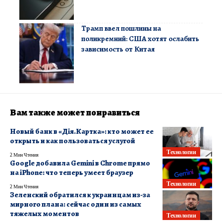
Трамп ввел пошлины на
поликремний: США хотят ослабить
зависимость от Китая
Вам также может понравиться
Новый банк в «Дія.Картка»: кто может ее
открыть и как пользоваться услугой
Технологии
2 Мин Чтения
Google добавила Gemini в Chrome прямо
на iPhone: что теперь умеет браузер
Технологии
2 Мин Чтения
Зеленский обратился к украинцам из-за
мирного плана: сейчас один из самых
тяжелых моментов
Технологии