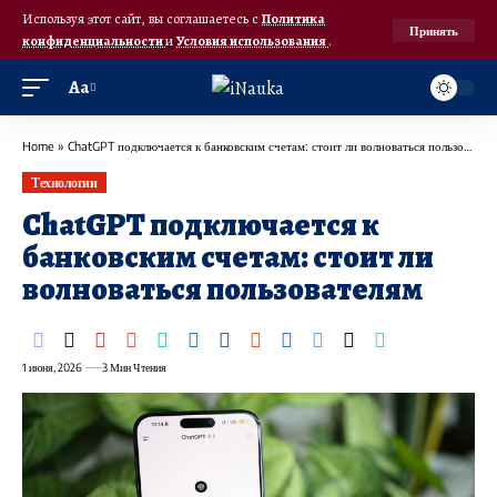
Используя этот сайт, вы соглашаетесь с
Политика
Принять
конфиденциальности
и
Условия использования
.
Аа
Home
»
ChatGPT подключается к банковским счетам: стоит ли волноваться пользователям
Технологии
ChatGPT подключается к
банковским счетам: стоит ли
волноваться пользователям
1 июня, 2026
3 Мин Чтения