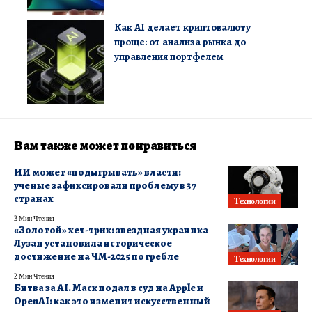
Как AI делает криптовалюту
проще: от анализа рынка до
управления портфелем
Вам также может понравиться
ИИ может «подыгрывать» власти:
ученые зафиксировали проблему в 37
странах
Технологии
3 Мин Чтения
«Золотой» хет-трик: звездная украинка
Лузан установила историческое
достижение на ЧМ-2025 по гребле
Технологии
2 Мин Чтения
Битва за AI. Маск подал в суд на Apple и
OpenAI: как это изменит искусственный