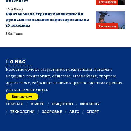
интеллект
Технологии
3 Мин Чтения
РФ атаковала Украину баллистикой и
дронами: попадания зафиксированы на
10 локациях
Технологии
1 Мин Чтения
О НАС
Новостной блок с актуальными ежедневными статьями о
медицине, технологиях, обществе, автомобилях, спорте и
других темах, собранные нашими корреспондентами с разных
уголков земного шара.
Контакты
ГЛАВНАЯ
В МИРЕ
ОБЩЕСТВО
ФИНАНСЫ
ТЕХНОЛОГИИ
ЗДОРОВЬЕ
АВТО
СПОРТ