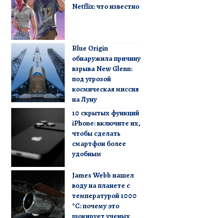
Netflix: что известно
Blue Origin
обнаружила причину
взрыва New Glenn:
под угрозой
космическая миссия
на Луну
10 скрытых функций
iPhone: включите их,
чтобы сделать
смартфон более
удобным
James Webb нашел
воду на планете с
температурой 1000
°C: почему это
шокирует ученых