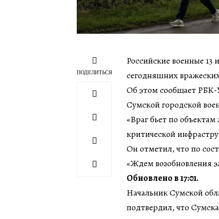
Российские военные 13 
ПОДЕЛИТЬСЯ
сегодняшних вражеских а
Об этом сообщает РБК-У
Сумской городской вое
«Враг бьет по объектам
критической инфрастру
Он отметил, что по сос
«Ждем возобновления э
Обновлено в 17:01.
Начальник Сумской обл
подтвердил, что Сумска