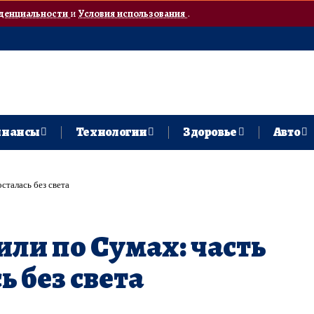
денциальности
и
Условия использования
.
нансы
Технологии
Здоровье
Авто
сталась без света
или по Сумах: часть
ь без света