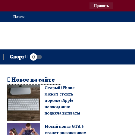
Принять
Поиск
Спорт
Новое на сайте
Старый iPhone
может стоить
дороже: Apple
неожиданно
подняла выплаты
Новый показ GTA 6
станет эксклюзивом