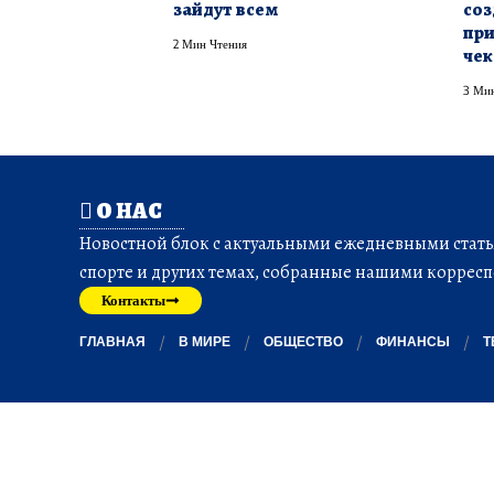
зайдут всем
соз
при
2 Мин Чтения
чек
3 Мин
О НАС
Новостной блок с актуальными ежедневными статья
спорте и других темах, собранные нашими корресп
Контакты
ГЛАВНАЯ
В МИРЕ
ОБЩЕСТВО
ФИНАНСЫ
Т