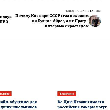
СЛЕДУЮЩАЯ СТАТЬЯ
Почему Киев при СССР стал похожим
с двух
на Буэнос-Айрес, а не Прагу –
 ПВО
интервью с краеведом
нологии
Технологии
айн-обучение: для
Ко Дню Независимости
адших школьников
российские хакеры могут