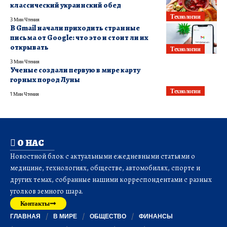
классический украинский обед
Технологии
3 Мин Чтения
В Gmail начали приходить странные
письма от Google: что это и стоит ли их
открывать
Технологии
3 Мин Чтения
Ученые создали первую в мире карту
горных пород Луны
Технологии
1 Мин Чтения
О НАС
Новостной блок с актуальными ежедневными статьями о
медицине, технологиях, обществе, автомобилях, спорте и
других темах, собранные нашими корреспондентами с разных
уголков земного шара.
Контакты
ГЛАВНАЯ
В МИРЕ
ОБЩЕСТВО
ФИНАНСЫ