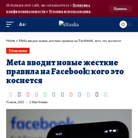
Используя этот сайт, вы соглашаетесь с
Политика
Принять
конфиденциальности
и
Условия использования
.
Аа
Home
»
Meta вводит новые жесткие правила на Facebook: кого это коснется
Технологии
Meta вводит новые жесткие
правила на Facebook: кого это
коснется
15 июля, 2025
2 Мин Чтения