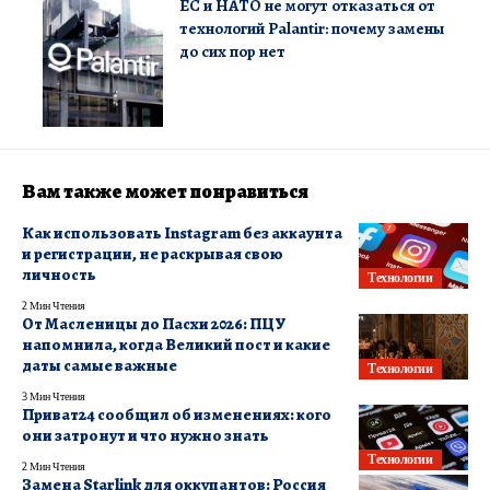
ЕС и НАТО не могут отказаться от
технологий Palantir: почему замены
до сих пор нет
Вам также может понравиться
Как использовать Instagram без аккаунта
и регистрации, не раскрывая свою
личность
Технологии
2 Мин Чтения
От Масленицы до Пасхи 2026: ПЦУ
напомнила, когда Великий пост и какие
даты самые важные
Технологии
3 Мин Чтения
Приват24 сообщил об изменениях: кого
они затронут и что нужно знать
Технологии
2 Мин Чтения
Замена Starlink для оккупантов: Россия