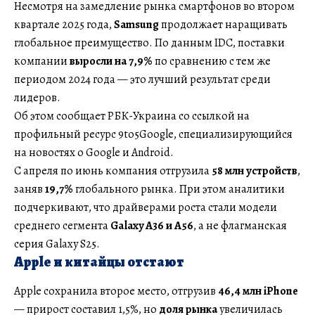
Несмотря на замедление рынка смартфонов во втором
квартале 2025 года,
Samsung
продолжает наращивать
глобальное преимущество. По данным IDC, поставки
компании
выросли на 7,9%
по сравнению с тем же
периодом 2024 года — это лучший результат среди
лидеров.
Об этом сообщает РБК-Украина со ссылкой на
профильный ресурс 9to5Google, специализирующийся
на новостях о Google и Android.
С апреля по июнь компания отгрузила
58 млн устройств
,
заняв
19,7%
глобального рынка. При этом аналитики
подчеркивают, что драйверами роста стали модели
среднего сегмента
Galaxy A36 и A56
, а не флагманская
серия Galaxy S25.
Apple и китайцы отстают
Apple сохранила второе место, отгрузив
46,4 млн iPhone
— прирост составил 1,5%, но
доля рынка
увеличилась