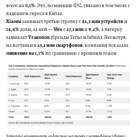
всего на
0,1%
. Это, по мнению IDC, связано в том числе с
падением спроса в Китае.
Xiaomi
занимает третью строчку с
42,5 млн устройств
и
14,4%
доли, за ней —
Vivo
с
27,1 млн
и
9,2%
, а пятерку
замыкает
Transsion
(бренды Tecno и Infinix). Несмотря
на поставки в
25,1 млн смартфонов
, компания показала
снижение на
1,7%
по сравнению с прошлым годом.
Samsung возвращает лидерство на рынке смартфонов (фото: