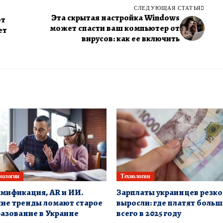
СЛЕДУЮЩАЯ СТАТЬЯ
Эта скрытая настройка Windows
от
может спасти ваш компьютер от
ет
вирусов: как ее включить
нологии
Технологии
мификация, AR и ИИ.
Зарплаты украинцев резко
ие тренды ломают старое
выросли: где платят больш
азование в Украине
всего в 2025 году