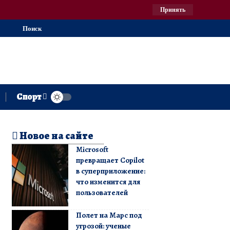
Принять
Поиск
Спорт
Новое на сайте
Microsoft
превращает Copilot
в суперприложение:
что изменится для
пользователей
Полет на Марс под
угрозой: ученые