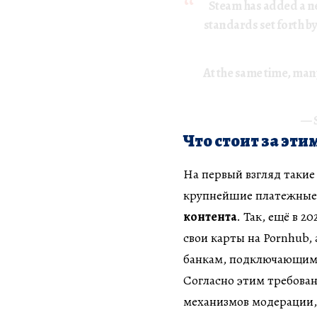
Steam has added a ne
standards set forth b
At the same time, man
— 
Что стоит за эт
На первый взгляд таки
крупнейшие платежные
контента
. Так, ещё в 2
свои карты на Pornhub, 
банкам, подключающим к
Согласно этим требова
механизмов модерации,