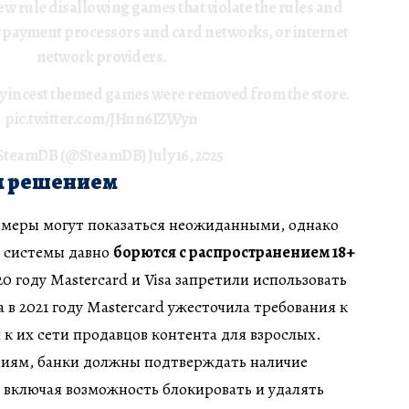
w rule disallowing games that violate the rules and
y payment processors and card networks, or internet
network providers.
y incest themed games were removed from the store.
pic.twitter.com/JHun6IZWyn
SteamDB (@SteamDB)
July 16, 2025
им решением
е меры могут показаться неожиданными, однако
 системы давно
борются с распространением 18+
020 году Mastercard и Visa запретили использовать
а в 2021 году Mastercard ужесточила требования к
 их сети продавцов контента для взрослых.
ниям, банки должны подтверждать наличие
 включая возможность блокировать и удалять