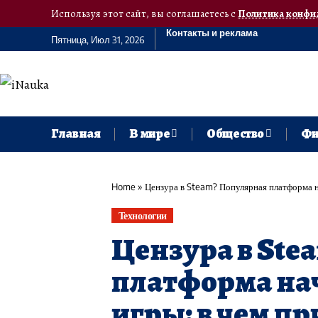
Используя этот сайт, вы соглашаетесь с
Политика конфи
Контакты и реклама
Пятница, Июл 31, 2026
Главная
В мире
Общество
Фи
Home
»
Цензура в Steam? Популярная платформа н
Технологии
Цензура в Ste
платформа нач
игры: в чем п