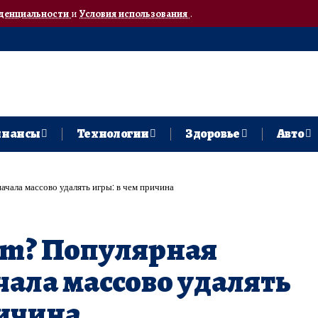
денциальности
и
Условия использования
.
нансы
Технологии
Здоровье
Авто
ачала массово удалять игры: в чем причина
am? Популярная
ала массово удалять
ричина