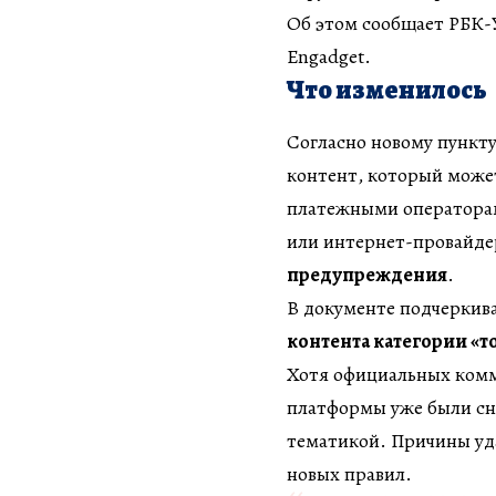
Об этом сообщает РБК-У
Engadget.
Что изменилось
Согласно новому пункту
контент, который може
платежными операторами
или интернет-провайде
предупреждения
.
В документе подчеркива
контента категории «т
Хотя официальных комме
платформы уже были сн
тематикой. Причины уда
новых правил.