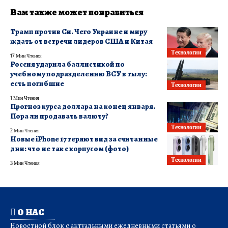
Вам также может понравиться
Трамп против Си. Чего Украине и миру
ждать от встречи лидеров США и Китая
Технологии
17 Мин Чтения
Россия ударила баллистикой по
учебному подразделению ВСУ в тылу:
есть погибшие
Технологии
1 Мин Чтения
Прогноз курса доллара на конец января.
Пора ли продавать валюту?
Технологии
2 Мин Чтения
Новые iPhone 17 теряют вид за считанные
дни: что не так с корпусом (фото)
Технологии
3 Мин Чтения
О НАС
Новостной блок с актуальными ежедневными статьями о