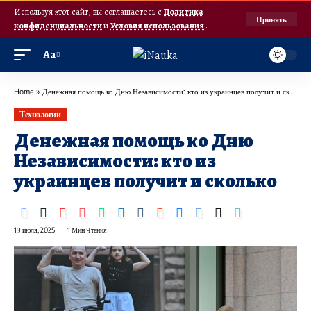
Используя этот сайт, вы соглашаетесь с
Политика
Принять
конфиденциальности
и
Условия использования
.
Аа
Home
»
Денежная помощь ко Дню Независимости: кто из украинцев получит и сколько
Технологии
Денежная помощь ко Дню
Независимости: кто из
украинцев получит и сколько
19 июля, 2025
1 Мин Чтения