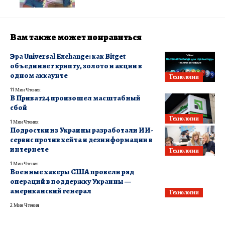
Вам также может понравиться
Эра Universal Exchange: как Bitget
объединяет крипту, золото и акции в
одном аккаунте
Технологии
11 Мин Чтения
В Приват24 произошел масштабный
сбой
Технологии
1 Мин Чтения
Подростки из Украины разработали ИИ-
сервис против хейта и дезинформации в
интернете
Технологии
1 Мин Чтения
Военные хакеры США провели ряд
операций в поддержку Украины —
американский генерал
Технологии
2 Мин Чтения