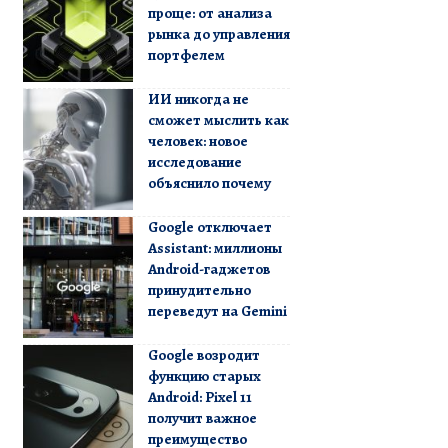
проще: от анализа
рынка до управления
портфелем
ИИ никогда не
сможет мыслить как
человек: новое
исследование
объяснило почему
Google отключает
Assistant: миллионы
Android-гаджетов
принудительно
переведут на Gemini
Google возродит
функцию старых
Android: Pixel 11
получит важное
преимущество