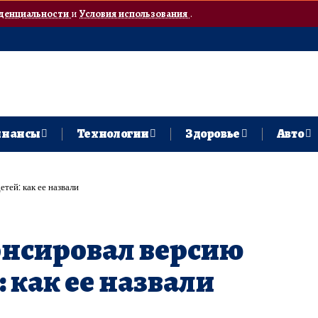
денциальности
и
Условия использования
.
нансы
Технологии
Здоровье
Авто
тей: как ее назвали
онсировал версию
: как ее назвали