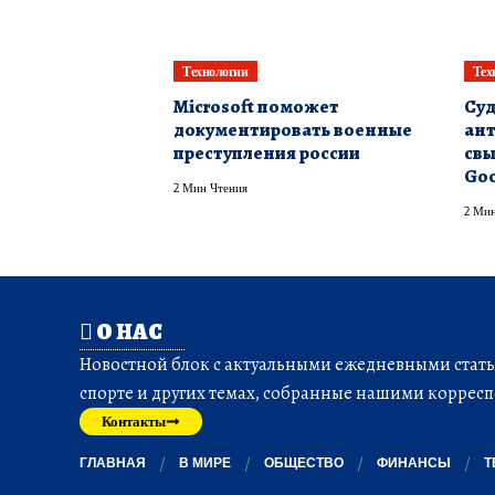
Технологии
Тех
Microsoft поможет
Суд
документировать военные
ан
преступления россии
свы
Goo
2 Мин Чтения
2 Мин
О НАС
Новостной блок с актуальными ежедневными статья
спорте и других темах, собранные нашими корресп
Контакты
ГЛАВНАЯ
В МИРЕ
ОБЩЕСТВО
ФИНАНСЫ
Т