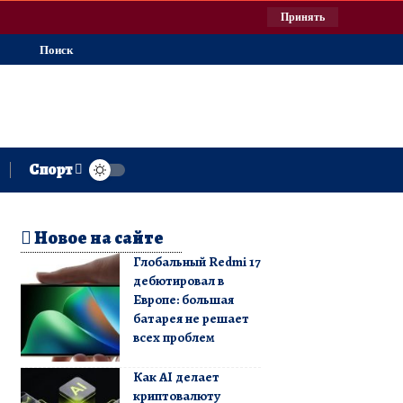
Принять
Поиск
Спорт
Новое на сайте
Глобальный Redmi 17
дебютировал в
Европе: большая
батарея не решает
всех проблем
Как AI делает
криптовалюту