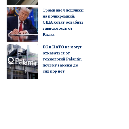
Трамп ввел пошлины
на поликремний:
США хотят ослабить
зависимость от
Китая
ЕС и НАТО не могут
отказаться от
технологий Palantir:
почему замены до
сих пор нет