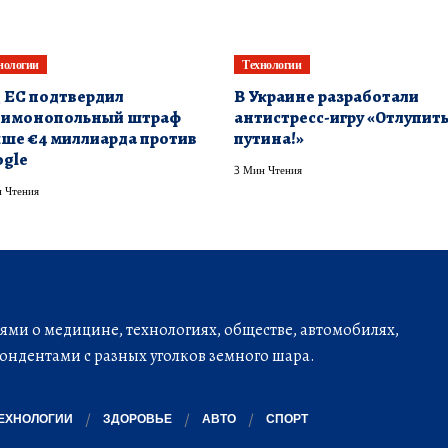
нологии
Технологии
 ЕС подтвердил
В Украине разработали
тимонопольный штраф
антистресс-игру «Отлупит
ше €4 миллиарда против
путина!»
gle
3 Мин Чтения
 Чтения
ми о медицине, технологиях, обществе, автомобилях,
ондентами с разных уголков земного шара.
ЕХНОЛОГИИ
ЗДОРОВЬЕ
АВТО
СПОРТ