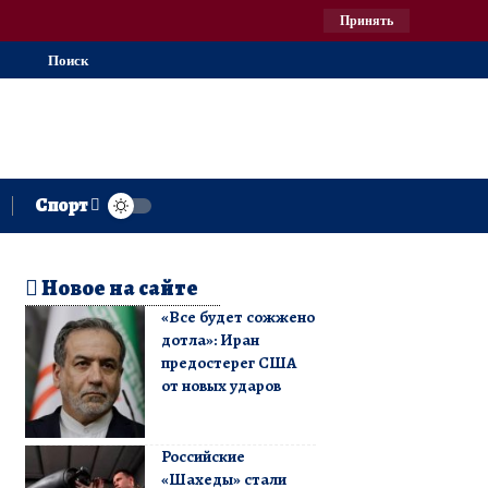
Принять
Поиск
Спорт
Новое на сайте
«Все будет сожжено
дотла»: Иран
предостерег США
от новых ударов
Российские
«Шахеды» стали