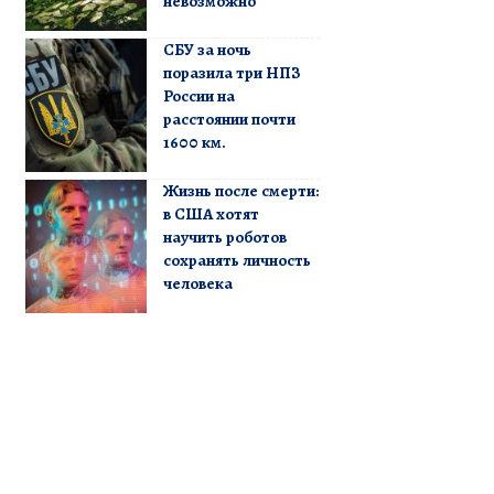
невозможно
СБУ за ночь
поразила три НПЗ
России на
расстоянии почти
1600 км.
Жизнь после смерти:
в США хотят
научить роботов
сохранять личность
человека