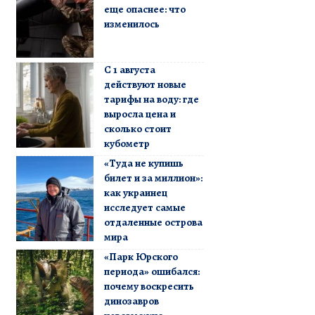
еще опаснее: что
изменилось
С 1 августа
действуют новые
тарифы на воду: где
выросла цена и
сколько стоит
кубометр
«Туда не купишь
билет и за миллион»:
как украинец
исследует самые
отдаленные острова
мира
«Парк Юрского
периода» ошибался:
почему воскресить
динозавров