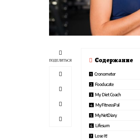
Содержание
ПОДЕЛИТЬСЯ
Cronometer
Fooducate
My Diet Coach
MyFitnessPal
MyNetDiary
Lifesum
Lose It!