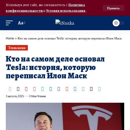
Используя этот сайт, вы соглашаетесь с
Политика
Принять
конфиденциальности
и
Условия использования
.
Аа
Home
»
Кто на самом деле основал Tesla: история, которую переписал Илон Маск
Технологии
Кто на самом деле основал
Tesla: история, которую
переписал Илон Маск
3 августа, 2025
3 Мин Чтения