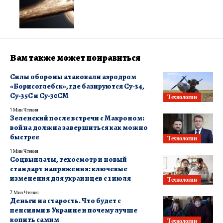
Вам также может понравиться
Силы обороны атаковали аэродром
«Борисоглебск», где базируются Су-34,
Су-35С и Су-30СМ
Технологии
1 Мин Чтения
Зеленский после встречи с Макроном:
война должна завершиться как можно
быстрее
Технологии
1 Мин Чтения
Соцвыплаты, техосмотр и новый
стандарт напряжения: ключевые
изменения для украинцев с 1 июля
Технологии
7 Мин Чтения
Деньги на старость. Что будет с
пенсиями в Украине и почему лучше
копить самим
Технологии