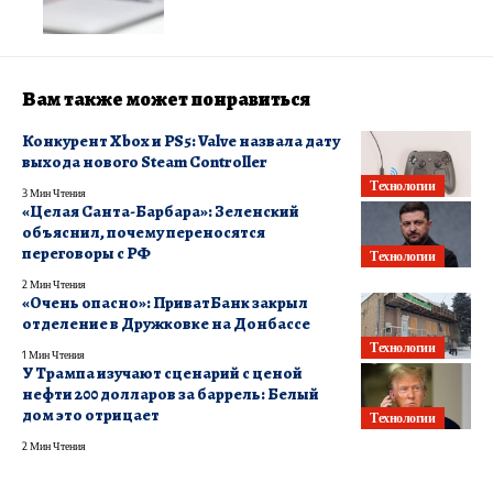
Вам также может понравиться
Конкурент Xbox и PS5: Valve назвала дату
выхода нового Steam Controller
Технологии
3 Мин Чтения
«Целая Санта-Барбара»: Зеленский
объяснил, почему переносятся
переговоры с РФ
Технологии
2 Мин Чтения
«Очень опасно»: ПриватБанк закрыл
отделение в Дружковке на Донбассе
Технологии
1 Мин Чтения
У Трампа изучают сценарий с ценой
нефти 200 долларов за баррель: Белый
дом это отрицает
Технологии
2 Мин Чтения