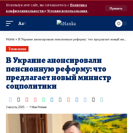
Используя этот сайт, вы соглашаетесь с
Политика
Принять
конфиденциальности
и
Условия использования
.
Аа
Home
»
В Украине анонсировали пенсионную реформу: что предлагает новый министр соцполитики
Технологии
В Украине анонсировали
пенсионную реформу: что
предлагает новый министр
соцполитики
3 августа, 2025
1 Мин Чтения