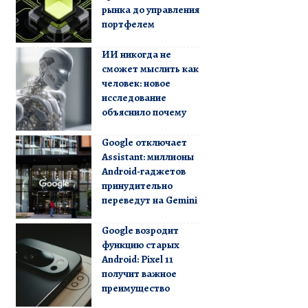
рынка до управления
портфелем
ИИ никогда не
сможет мыслить как
человек: новое
исследование
объяснило почему
Google отключает
Assistant: миллионы
Android-гаджетов
принудительно
переведут на Gemini
Google возродит
функцию старых
Android: Pixel 11
получит важное
преимущество