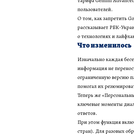
тарифа Gemini Advanced
пользователей.
О том, как запретить G
рассказывает РБК-Украи
о технологиях и лайфхак
Что изменилось
Изначально каждая бесе
информация не переноси
ограниченную версию п
помогал их резюмирова
Теперь же «Персональны
ключевые моменты диало
ответов.
При этом функция вклю
стран). Для разовых об