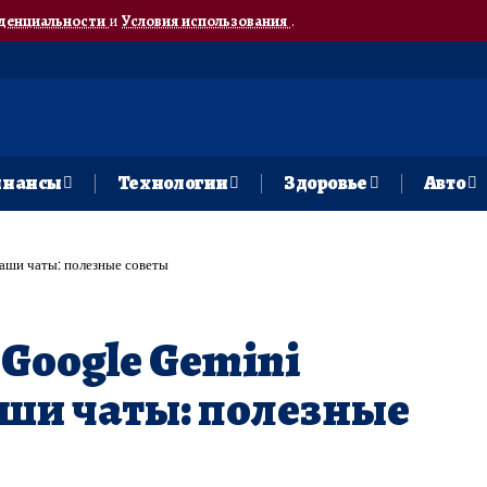
денциальности
и
Условия использования
.
нансы
Технологии
Здоровье
Авто
ваши чаты: полезные советы
 Google Gemini
ши чаты: полезные