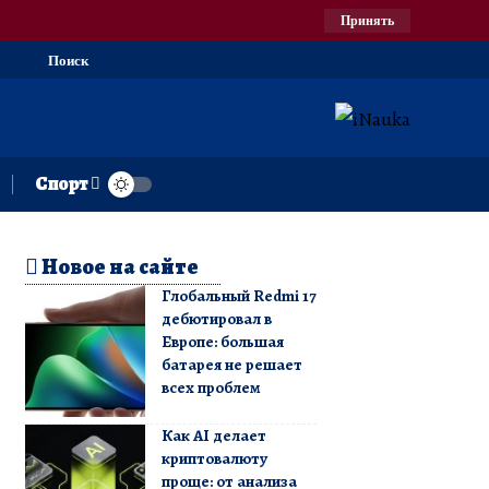
Принять
Поиск
Спорт
Новое на сайте
Глобальный Redmi 17
дебютировал в
Европе: большая
батарея не решает
всех проблем
Как AI делает
криптовалюту
проще: от анализа