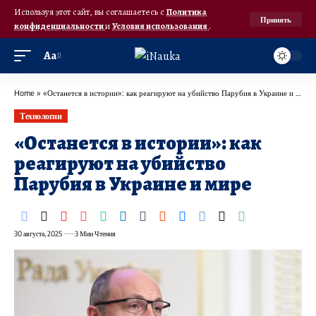
Используя этот сайт, вы соглашаетесь с
Политика
Принять
конфиденциальности
и
Условия использования
.
Аа
Home
»
«Останется в истории»: как реагируют на убийство Парубия в Украине и мире
Технологии
«Останется в истории»: как
реагируют на убийство
Парубия в Украине и мире
30 августа, 2025
3 Мин Чтения