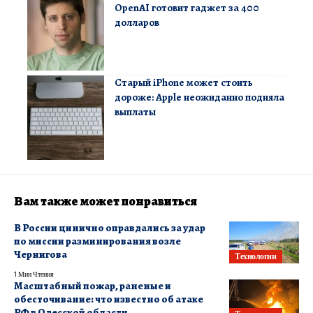
OpenAI готовит гаджет за 400
долларов
Старый iPhone может стоить
дороже: Apple неожиданно подняла
выплаты
Вам также может понравиться
В России цинично оправдались за удар
по миссии разминирования возле
Чернигова
Технологии
1 Мин Чтения
Масштабный пожар, раненые и
обесточивание: что известно об атаке
РФ в Одесской области