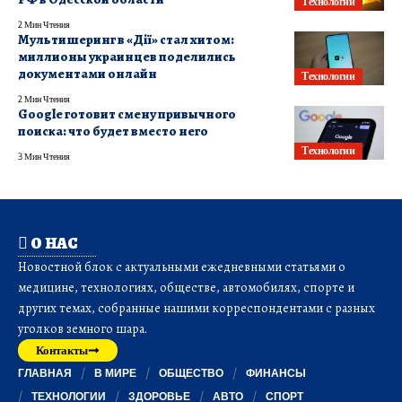
Технологии
2 Мин Чтения
Мультишеринг в «Дії» стал хитом:
миллионы украинцев поделились
документами онлайн
Технологии
2 Мин Чтения
Google готовит смену привычного
поиска: что будет вместо него
Технологии
3 Мин Чтения
О НАС
Новостной блок с актуальными ежедневными статьями о
медицине, технологиях, обществе, автомобилях, спорте и
других темах, собранные нашими корреспондентами с разных
уголков земного шара.
Контакты
ГЛАВНАЯ
В МИРЕ
ОБЩЕСТВО
ФИНАНСЫ
ТЕХНОЛОГИИ
ЗДОРОВЬЕ
АВТО
СПОРТ