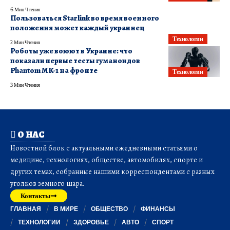
6 Мин Чтения
Пользоваться Starlink во время военного
положения может каждый украинец
Технологии
2 Мин Чтения
Роботы уже воюют в Украине: что
показали первые тесты гуманоидов
Phantom MK-1 на фронте
Технологии
3 Мин Чтения
О НАС
Новостной блок с актуальными ежедневными статьями о
медицине, технологиях, обществе, автомобилях, спорте и
других темах, собранные нашими корреспондентами с разных
уголков земного шара.
Контакты
ГЛАВНАЯ
В МИРЕ
ОБЩЕСТВО
ФИНАНСЫ
ТЕХНОЛОГИИ
ЗДОРОВЬЕ
АВТО
СПОРТ