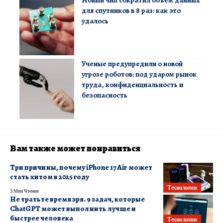
для спутников в 8 раз: как это
удалось
Ученые предупредили о новой
угрозе роботов: под ударом рынок
труда, конфиденциальность и
безопасность
Вам также может понравиться
Три причины, почему iPhone 17 Air может
стать хитом в 2025 году
Технологии
3 Мин Чтения
Не тратьте время зря. 9 задач, которые
ChatGPT может выполнить лучше и
быстрее человека
Технологии