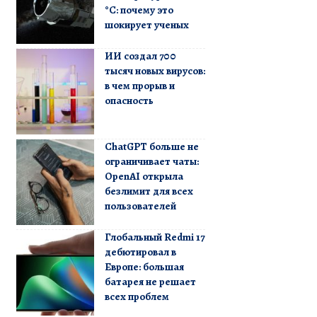
°C: почему это
шокирует ученых
ИИ создал 700
тысяч новых вирусов:
в чем прорыв и
опасность
ChatGPT больше не
ограничивает чаты:
OpenAI открыла
безлимит для всех
пользователей
Глобальный Redmi 17
дебютировал в
Европе: большая
батарея не решает
всех проблем