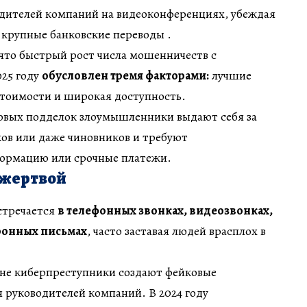
одителей компаний на видеоконференциях, убеждая
 крупные банковские переводы .
что быстрый рост числа мошенничеств с
025 году
обусловлен тремя факторами:
лучшие
стоимости и широкая доступность.
вых подделок злоумышленники выдают себя за
ков или даже чиновников и требуют
ормацию или срочные платежи.
 жертвой
стречается
в телефонных звонках, видеозвонках,
ронных письмах
, часто заставая людей врасплох в
не киберпреступники создают фейковые
 руководителей компаний. В 2024 году