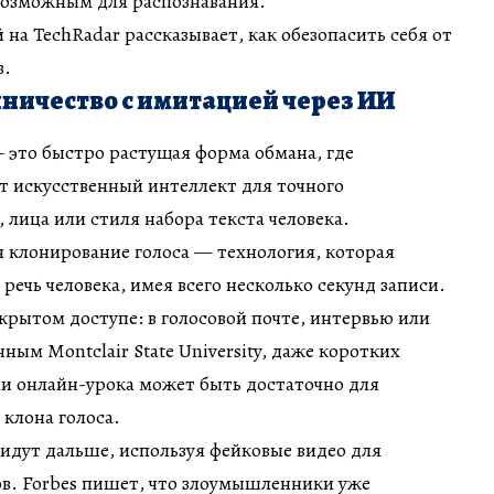
возможным для распознавания.
на TechRadar рассказывает, как обезопасить себя от
в.
ничество с имитацией через ИИ
это быстро растущая форма обмана, где
т искусственный интеллект для точного
 лица или стиля набора текста человека.
 клонирование голоса — технология, которая
речь человека, имея всего несколько секунд записи.
ткрытом доступе: в голосовой почте, интервью или
нным Montclair State University, даже коротких
ли онлайн-урока может быть достаточно для
 клона голоса.
дут дальше, используя фейковые видео для
в. Forbes пишет, что злоумышленники уже