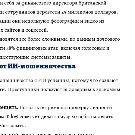
 себя за финансового директора британской
и сотрудников перевести 25 миллионов долларов.
ации они используют фотографии и видео из
х сайтов и соцсетей.
овятся все более сложными: по данным почтового
ти 48% фишинговых атак, включая голосовые и
уществующие системы защиты.
 от ИИ-мошенничества
ошенничества с ИИ успешны, потому что создают
сти. Преступники пользуются доверием к знакомым
пешить.
Потратьте время на проверку личности
 Take9 советует делать паузу хотя бы на девять
ействовать.
ельный звонок или видео от знакомого —