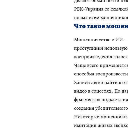
делают обман почти не
РБК-Украина со ссылкой 
новых схем мошеннико
Что такое мошен
Мошенничество с ИИ — 
преступники использую
воспроизведения голоса,
Чаще всего применяется
способна воспроизвести 
Записи легко найти в о
видео в соцсетях. По да
фрагментов подкаста и
создания убедительного
Некоторые мошенники и
имитации живых звонко