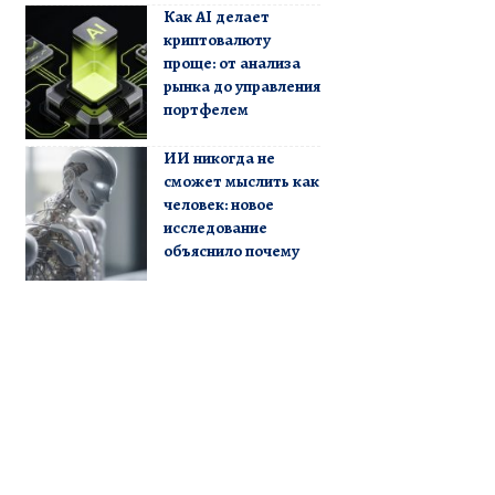
Как AI делает
криптовалюту
проще: от анализа
рынка до управления
портфелем
ИИ никогда не
сможет мыслить как
человек: новое
исследование
объяснило почему