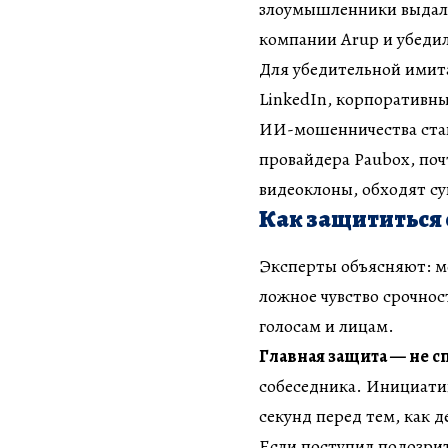
злоумышленники выдали
компании Arup и убедил
Для убедительной имит
LinkedIn, корпоративны
ИИ-мошенничества стан
провайдера Paubox, поч
видеоклоны, обходят с
Как защититься
Эксперты объясняют: м
ложное чувство срочно
голосам и лицам.
Главная защита — не с
собеседника. Инициатива
секунд перед тем, как д
Если поступил подозрит