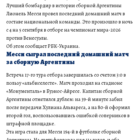
Лучший бомбардир в истории сборной Аргентины
Лионель Месси провел последний домашний матч в
составе национальной команды. Это произошло в ночь
с 4 на 5 сентября в отборе на чемпионат мира-2026
против Венесуэлы.
Об этом сообщает РБК-Украина.
Месси сыграл последний домашний матч
за сборную Аргентины
Встреча 17-го тура отбора завершилась со счетом 3:0 в
пользу «альбиселесте». Матч проходил на стадионе
«Монументаль» в Буэнос-Айресе. Капитан сборной
Аргентины отметился дублем: на 39-й минуте забил
после передачи Хулиана Альвареса, а на 80-й оформил
второй гол, воспользовавшись ошибкой соперников в
штрафной площадке.
Эта игра стала для Месси 194-й в футболке сборной
Аргентины. На счету форварда уже 114 голов, и оба