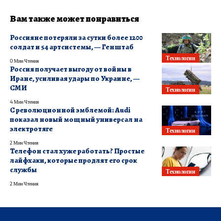
Вам также может понравиться
Россияне потеряли за сутки более 1200
солдат и 54 артсистемы, — Генштаб
Технологии
0 Мин Чтения
Россия получает выгоду от войны в
Иране, усиливая удары по Украине, —
СМИ
Технологии
4 Мин Чтения
С революционной эмблемой: Audi
показал новый мощный универсал на
электротяге
Технологии
2 Мин Чтения
Телефон стал хуже работать? Простые
лайфхаки, которые продлят его срок
службы
Технологии
2 Мин Чтения