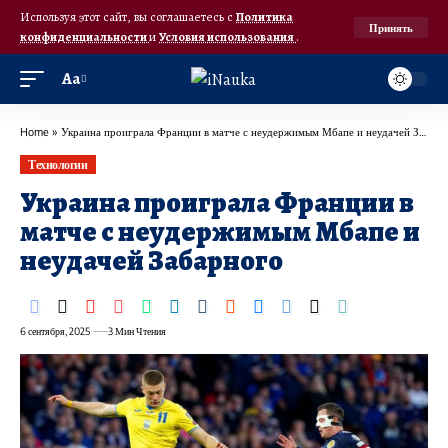
Используя этот сайт, вы соглашаетесь с
Политика
Принять
конфиденциальности
и
Условия использования
.
Аа
Home
»
Украина проиграла Франции в матче с неудержимым Мбапе и неудачей Забарного
Технологии
Украина проиграла Франции в
матче с неудержимым Мбапе и
неудачей Забарного
6 сентября, 2025
3 Мин Чтения