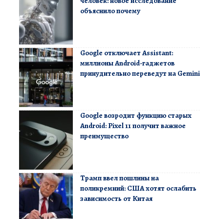
человек: новое исследование
объяснило почему
Google отключает Assistant:
миллионы Android-гаджетов
принудительно переведут на Gemini
Google возродит функцию старых
Android: Pixel 11 получит важное
преимущество
Трамп ввел пошлины на
поликремний: США хотят ослабить
зависимость от Китая