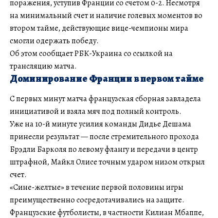
поражения, уступив Франции со счетом 0-2. Несмотря
на минимальный счет и наличие голевых моментов во
втором тайме, действующие вице-чемпионы мира
смогли одержать победу.
Об этом сообщает РБК-Украина со ссылкой на
трансляцию матча.
Доминирование Франции в первом тайме
С первых минут матча французская сборная завладела
инициативой и взяла мяч под полный контроль.
Уже на 10-й минуте усилия команды Дидье Дешама
принесли результат — после стремительного прохода
Брэдли Барколя по левому флангу и передачи в центр
штрафной, Майкл Олисе точным ударом низом открыл
счет.
«Сине-желтые» в течение первой половины игры
преимущественно сосредотачивались на защите.
Французские футболисты, в частности Килиан Мбаппе,