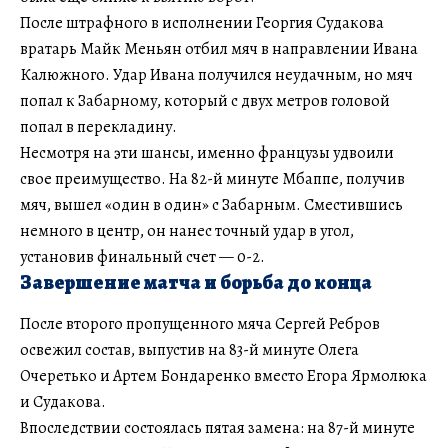
После штрафного в исполнении Георгия Судакова
вратарь Майк Меньян отбил мяч в направлении Ивана
Калюжного. Удар Ивана получился неудачным, но мяч
попал к Забарному, который с двух метров головой
попал в перекладину.
Несмотря на эти шансы, именно французы удвоили
свое преимущество. На 82-й минуте Мбаппе, получив
мяч, вышел «один в один» с Забарным. Сместившись
немного в центр, он нанес точный удар в угол,
установив финальный счет — 0-2.
Завершение матча и борьба до конца
После второго пропущенного мяча Сергей Ребров
освежил состав, выпустив на 83-й минуте Олега
Очеретько и Артем Бондаренко вместо Егора Ярмолюка
и Судакова.
Впоследствии состоялась пятая замена: на 87-й минуте