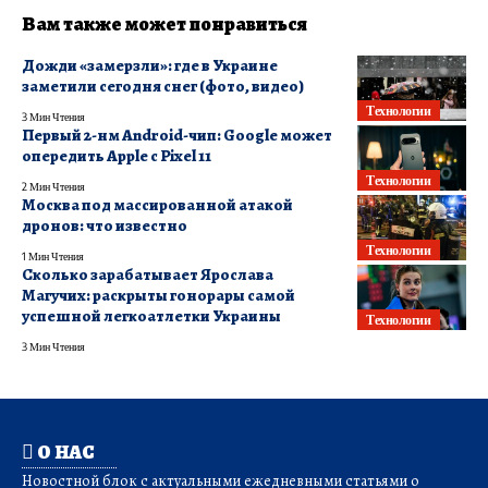
Вам также может понравиться
Дожди «замерзли»: где в Украине
заметили сегодня снег (фото, видео)
Технологии
3 Мин Чтения
Первый 2-нм Android-чип: Google может
опередить Apple с Pixel 11
Технологии
2 Мин Чтения
Москва под массированной атакой
дронов: что известно
Технологии
1 Мин Чтения
Сколько зарабатывает Ярослава
Магучих: раскрыты гонорары самой
успешной легкоатлетки Украины
Технологии
3 Мин Чтения
О НАС
Новостной блок с актуальными ежедневными статьями о