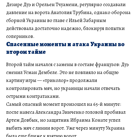
Дезире Дуэ и Орельен Тчуамени, регулярно создавали
давление на ворота Анатолия Трубина, однако оборона
сборной Украины во главе с Ильей Забарным
действовала достаточно надежно, блокируя попытки
соперников.
Спасенные моменты и атака Украины во
втором тайме
Второй тайм начался с замены в составе французов: Дуэ
сменил Усман Дембеле. Это не повлияло на общую
картину игры — «триколор» продолжали
контролировать мяч, но украинцы начали отвечать
острыми контратаками.
Самый опасный момент произошел на 65-й минуте:
после навеса Александра Зинченко головой пробивал
Артем Довбык, но защитник Ибраима Конате успел
выбить мяч с линии ворот. Уже через минуту Украина
была еще ближе к взятию ворот.