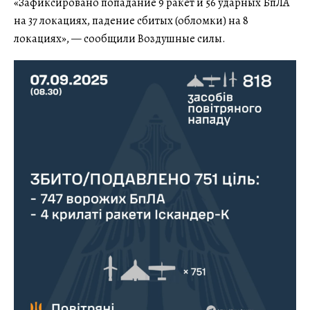
«Зафиксировано попадание 9 ракет и 56 ударных БпЛА
на 37 локациях, падение сбитых (обломки) на 8
локациях», — сообщили Воздушные силы.