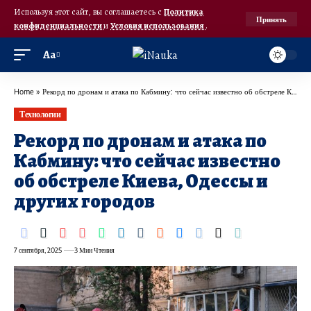
Используя этот сайт, вы соглашаетесь с
Политика
Принять
конфиденциальности
и
Условия использования
.
Аа
Home
»
Рекорд по дронам и атака по Кабмину: что сейчас известно об обстреле Киева, Одессы и других городов
Технологии
Рекорд по дронам и атака по
Кабмину: что сейчас известно
об обстреле Киева, Одессы и
других городов
7 сентября, 2025
3 Мин Чтения