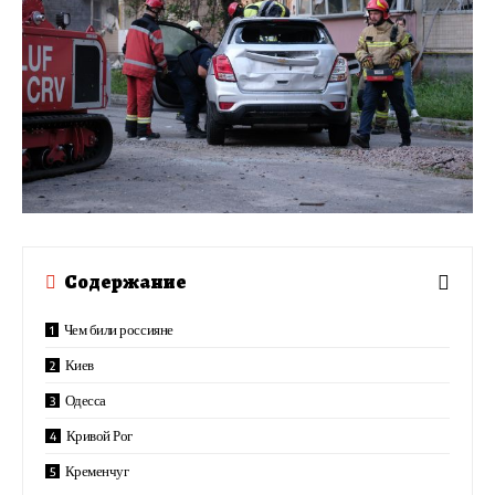
Содержание
Чем били россияне
Киев
Одесса
Кривой Рог
Кременчуг