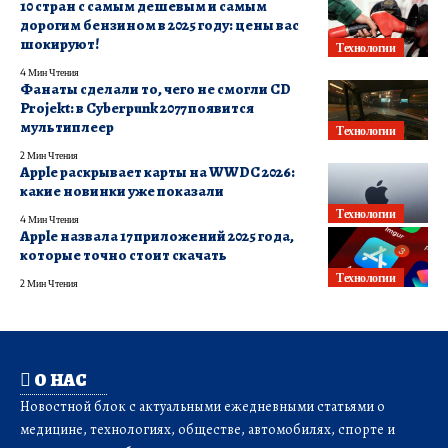
10 стран с самым дешевым и самым
дорогим бензином в 2025 году: цены вас
шокируют!
Технологии
4 Мин Чтения
Фанаты сделали то, чего не смогли CD
Projekt: в Cyberpunk 2077 появится
мультиплеер
Технологии
2 Мин Чтения
Apple раскрывает карты на WWDC 2026:
какие новинки уже показали
Технологии
4 Мин Чтения
Apple назвала 17 приложений 2025 года,
которые точно стоит скачать
Технологии
2 Мин Чтения
О НАС
Новостной блок с актуальными ежедневными статьями о
медицине, технологиях, обществе, автомобилях, спорте и