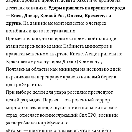
Зафиксированы прилеты девяти ракет и 56 дронов на
десятках локациях.
Удары пришлись на крупные города
— Киев, Днепр, Кривой Рог, Одесса, Кременчуг и
другие
. На данный момент известно о четырех
погибших и до 50 пострадавших.
Примечательно, что впервые за время войны в ходе
атаки повреждено здание Кабинета министров в
правительственном квартале Киеве. А еще прилеты по
Крюковскому мосту через Днепр (Кременчуг,
Полтавская область) как минимум на несколько дней
парализовали переправу с правого на левый берег в
центре Украины.
При выборе целей для удара россияне преследуют
целый ряд задач. Первая — откровенный террор
мирного населения, запугивание и попытка посеять
страх, отмечает военнослужащий Сил ТРО, военный
эксперт Александр Мусиенко.
«Вторая — противник определяет, что в какой-то