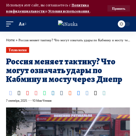
Используя этот сайт, вы соглашаетесь с
Политика
Принять
конфиденциальности
и
Условия использования
.
Аа
Home
»
Россия меняет тактику? Что могут означать удары по Кабмину и мосту через Днепр
Технологии
Россия меняет тактику? Что
могут означать удары по
Кабмину и мосту через Днепр
7 сентября, 2025
10 Мин Чтения