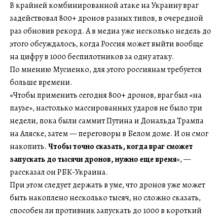
В крайней комбинированной атаке на Украину враг
задействовал 800+ дронов разных типов, в очередной
раз обновив рекорд. А в медиа уже несколько недель до
этого обсуждалось, когда Россия может выйти вообще
на цифру в 1000 беспилотников за одну атаку.
По мнению Мусиенко, для этого россиянам требуется
больше времени.
«Чтобы применить сегодня 800+ дронов, враг был «на
паузе», настолько массированных ударов не было три
недели, пока были саммит Путина и Дональда Трампа
на Аляске, затем — переговоры в Белом доме. И он смог
накопить.
Чтобы точно сказать, когда враг сможет
запускать до тысячи дронов, нужно еще время
«, —
рассказал он РБК-Украина.
При этом следует держать в уме, что дронов уже может
быть накоплено несколько тысяч, но сложно сказать,
способен ли противник запускать до 1000 в короткий