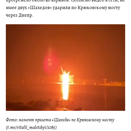
прогремело около 40 взрывов. Согласно видео в сети, не
мнее двух «Шахедов» ударили по Крюковскому мосту
через Днепр.
Фото: момент прилета «Шахеда» по Крюковскому мосту
(t.me/vitalii_maletskyi/1085)