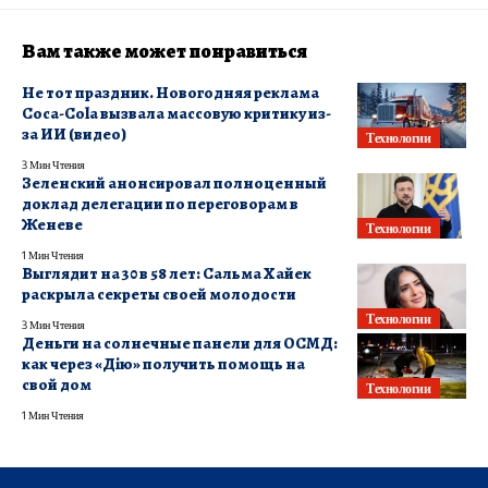
Вам также может понравиться
Не тот праздник. Новогодняя реклама
Coca-Cola вызвала массовую критику из-
за ИИ (видео)
Технологии
3 Мин Чтения
Зеленский анонсировал полноценный
доклад делегации по переговорам в
Женеве
Технологии
1 Мин Чтения
Выглядит на 30 в 58 лет: Сальма Хайек
раскрыла секреты своей молодости
Технологии
3 Мин Чтения
Деньги на солнечные панели для ОСМД:
как через «Дію» получить помощь на
свой дом
Технологии
1 Мин Чтения