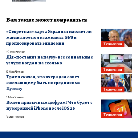
Вам также может понравиться
«Секретная» карта Украины: сможет ли
магнитное поле заменить GPS и
прогнозировать эпидемии
Технологии
15 Мин Чтения
Дія «поставит на паузу» все социальные
услуги: когда и на сколько
Технологии
0 Мин Чтения
Трамп сказал, что вчера дал совет
«желающему быть посредником»
Путину
Технологии
1 Мин Чтения
Конец привычным цифрам? Что будет с
нумерацией iPhone после iOS 26
Технологии
3 Мин Чтения