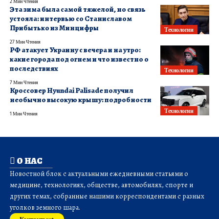
2 Мин Чтения
Эта зима была самой тяжелой, но связь
устояла: интервью со Станиславом
Прибытько из Минцифры
Технологии
27 Мин Чтения
РФ атакует Украину с вечера и на утро:
какие города под огнем и что известно о
последствиях
Технологии
7 Мин Чтения
Кроссовер Hyundai Palisade получил
необычно высокую крышу: подробности
Технологии
1 Мин Чтения
О НАС
Новостной блок с актуальными ежедневными статьями о
медицине, технологиях, обществе, автомобилях, спорте и
других темах, собранные нашими корреспондентами с разных
уголков земного шара.