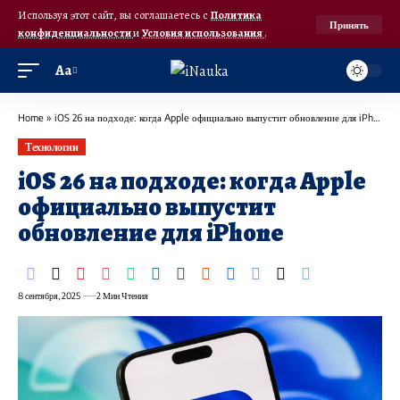
Используя этот сайт, вы соглашаетесь с
Политика
Принять
конфиденциальности
и
Условия использования
.
Аа
Home
»
iOS 26 на подходе: когда Apple официально выпустит обновление для iPhone
Технологии
iOS 26 на подходе: когда Apple
официально выпустит
обновление для iPhone
8 сентября, 2025
2 Мин Чтения