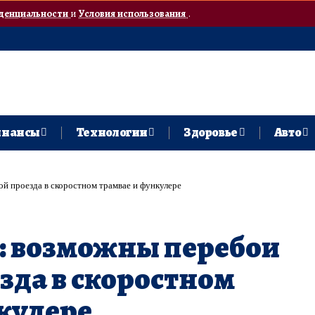
денциальности
и
Условия использования
.
нансы
Технологии
Здоровье
Авто
ой проезда в скоростном трамвае и функулере
: возможны перебои
езда в скоростном
кулере