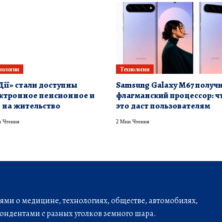
нологии
Технологии
Дії» стали доступны
Samsung Galaxy M67 получ
ктронное пенсионное и
флагманский процессор: ч
 на жительство
это даст пользователям
 Чтения
2 Мин Чтения
ми о медицине, технологиях, обществе, автомобилях,
ондентами с разных уголков земного шара.