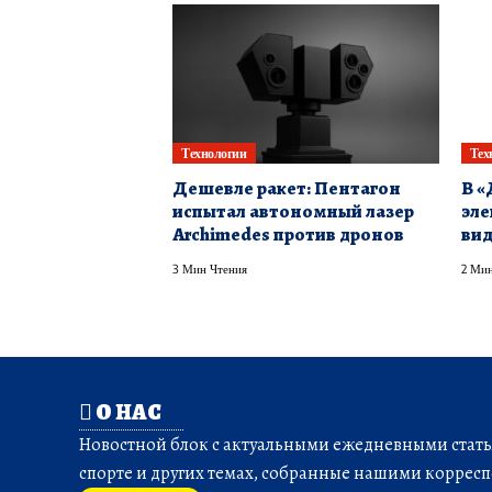
Технологии
Тех
Дешевле ракет: Пентагон
В «
испытал автономный лазер
эле
Archimedes против дронов
вид
3 Мин Чтения
2 Мин
О НАС
Новостной блок с актуальными ежедневными статья
спорте и других темах, собранные нашими корресп