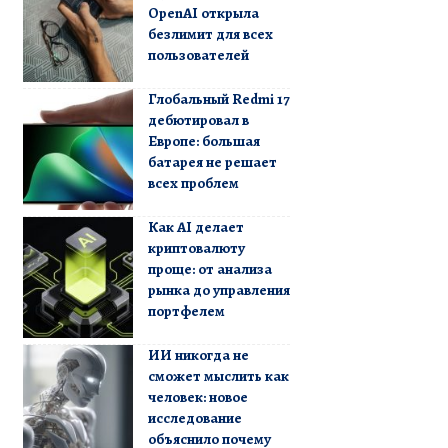
OpenAI открыла
безлимит для всех
пользователей
Глобальный Redmi 17
дебютировал в
Европе: большая
батарея не решает
всех проблем
Как AI делает
криптовалюту
проще: от анализа
рынка до управления
портфелем
ИИ никогда не
сможет мыслить как
человек: новое
исследование
объяснило почему