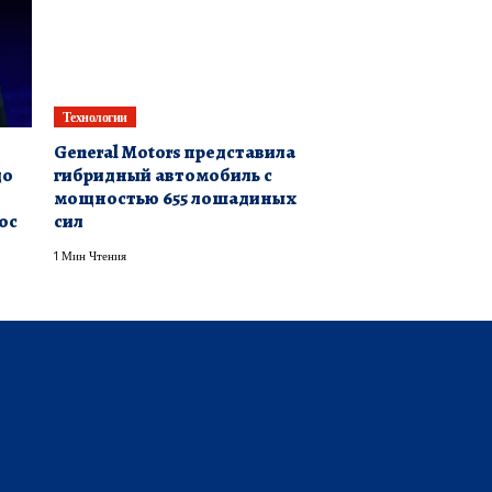
Технологии
General Motors представила
до
гибридный автомобиль с
мощностью 655 лошадиных
ос
сил
1 Мин Чтения