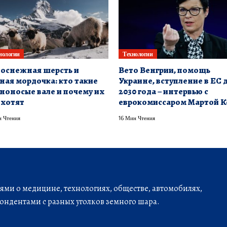
нологии
Технологии
оснежная шерсть и
Вето Венгрии, помощь
ная мордочка: кто такие
Украине, вступление в ЕС 
ноносые вале и почему их
2030 года – интервью с
 хотят
еврокомиссаром Мартой К
 Чтения
16 Мин Чтения
ми о медицине, технологиях, обществе, автомобилях,
ондентами с разных уголков земного шара.