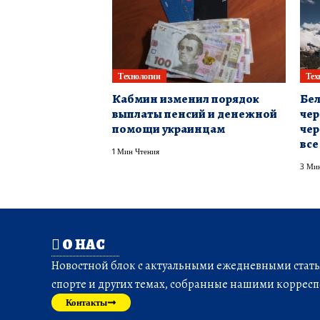
Технологии
Тех
Кабмин изменил порядок
Бел
выплаты пенсий и денежной
чер
помощи украинцам
чер
все
1 Мин Чтения
3 Мин
О НАС
Новостной блок с актуальными ежедневными статья
спорте и других темах, собранные нашими корресп
Контакты