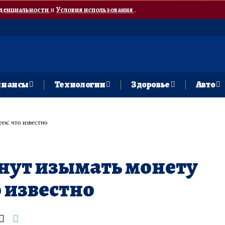
денциальности
и
Условия использования
.
нансы
Технологии
Здоровье
Авто
ек: что известно
нут изымать монету
о известно