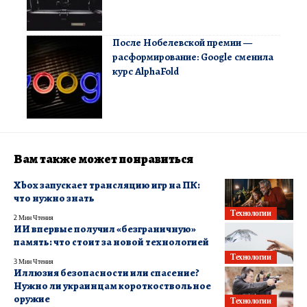
После Нобелевской премии —
расформирование: Google сменила
курс AlphaFold
Вам также может понравиться
Xbox запускает трансляцию игр на ПК:
что нужно знать
Технологии
2 Мин Чтения
ИИ впервые получил «безграничную»
память: что стоит за новой технологией
Технологии
3 Мин Чтения
Иллюзия безопасности или спасение?
Нужно ли украинцам короткоствольное
оружие
Технологии