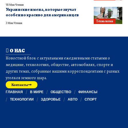
18 Мин Чтения
Украинские имена, которые звучат
особенно красиво для американцев
Технологии
3 Мин Чтения
О НАС
Новостной блок с актуальными ежедневными статьями о
медицине, технологиях, обществе, автомобилях, спорте и
других темах, собранные нашими корреспондентами с разных
уголков земного шара.
Контакты
ГЛАВНАЯ
В МИРЕ
ОБЩЕСТВО
ФИНАНСЫ
ТЕХНОЛОГИИ
ЗДОРОВЬЕ
АВТО
СПОРТ