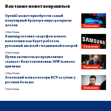
Вам также может понравиться
OpenAI может приобрести самый
популярный браузер в мире: раскрыты
детали
Технологии
2 Мин Чтения
Samsung готовит смартфон нового
поколения: как будет работать
рулонный дисплей с подвижной камерой
Технологии
3 Мин Чтения
Путин значительно преувеличил
«захват» Константиновки: ISW назвало
причины
Технологии
4 Мин Чтения
Зеленский назвал потери ВСУ за сутки: у
россиян больше
Технологии
1 Мин Чтения