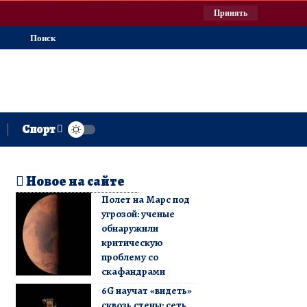
Принять
Поиск
Спорт
Новое на сайте
Полет на Марс под
угрозой: ученые
обнаружили
критическую
проблему со
скафандрами
6G научат «видеть»
сквозь стены: сеть