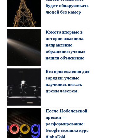
будет обнаруживать
людей без камер
Комета впервые в
истории изменила
направление
обращения: ученые
нашли объяснение
Без приземления для
зарядки: ученые
научились питать
дроны лазером
После Нобелевской
премии —
расформирование:
Google сменила курс
AlphaFold