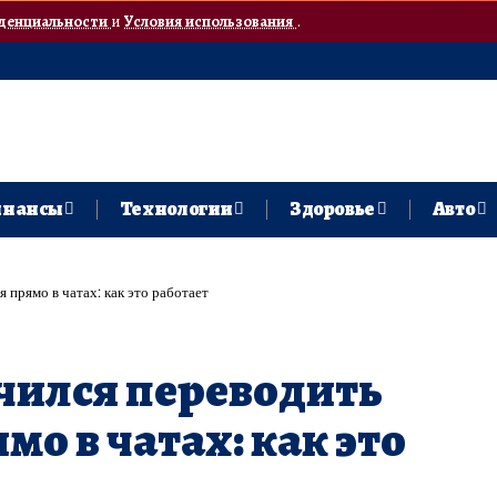
денциальности
и
Условия использования
.
нансы
Технологии
Здоровье
Авто
прямо в чатах: как это работает
чился переводить
о в чатах: как это