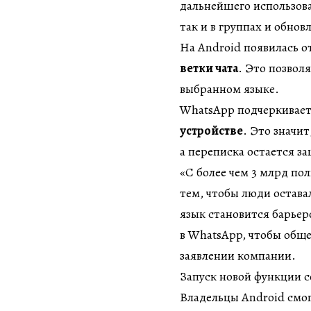
дальнейшего использова
так и в группах и обнов
На Android появилась 
ветки чата
. Это позвол
выбранном языке.
WhatsApp подчеркивает
устройстве
. Это значи
а переписка остается з
«С более чем 3 млрд пол
тем, чтобы люди оставал
язык становится барье
в WhatsApp, чтобы обще
заявлении компании.
Запуск новой функции с
Владельцы Android смог