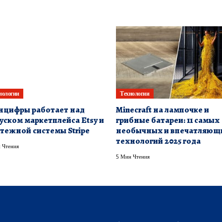
нологии
Технологии
цифры работает над
Minecraft на лампочке и
уском маркетплейса Etsy и
грибные батареи: 11 самых
тежной системы Stripe
необычных и впечатляющ
технологий 2025 года
 Чтения
5 Мин Чтения