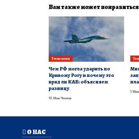
Вам также может понравиться
Технологии
Тех
Чем РФ могла ударить по
Мин
Кривому Рогу и почему это
зап
вряд ли КАБ: объясняем
пла
разницу
1 Мин
10 Мин Чтения
О НАС