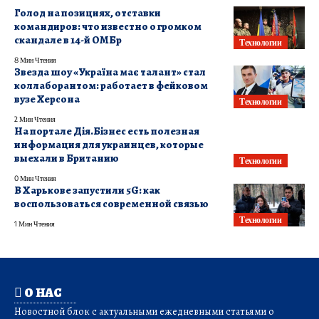
Голод на позициях, отставки
командиров: что известно о громком
скандале в 14-й ОМБр
Технологии
8 Мин Чтения
Звезда шоу «Україна має талант» стал
коллаборантом: работает в фейковом
вузе Херсона
Технологии
2 Мин Чтения
На портале Дія.Бізнес есть полезная
информация для украинцев, которые
выехали в Британию
Технологии
0 Мин Чтения
В Харькове запустили 5G: как
воспользоваться современной связью
Технологии
1 Мин Чтения
О НАС
Новостной блок с актуальными ежедневными статьями о