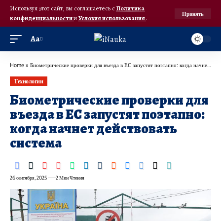
Используя этот сайт, вы соглашаетесь с
Политика
Принять
конфиденциальности
и
Условия использования
.
Аа
Home
»
Биометрические проверки для въезда в ЕС запустят поэтапно: когда начнет действовать система
Технологии
Биометрические проверки для
въезда в ЕС запустят поэтапно:
когда начнет действовать
система
26 сентября, 2025
2 Мин Чтения