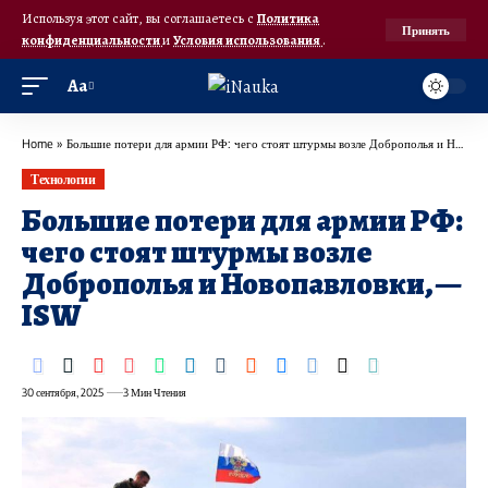
Используя этот сайт, вы соглашаетесь с
Политика
Принять
конфиденциальности
и
Условия использования
.
Аа
Home
»
Большие потери для армии РФ: чего стоят штурмы возле Доброполья и Новопавловки, — ISW
Технологии
Большие потери для армии РФ:
чего стоят штурмы возле
Доброполья и Новопавловки, —
ISW
30 сентября, 2025
3 Мин Чтения