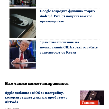
Google возродит функцию старых
Android: Pixel 11 получит важное
преимущество
Трамп ввел пошлины на
поликремний: США хотят ослабить
зависимость от Китая
Вам также может понравиться
Apple добавила в iOS 26 настройку,
которая решает давнюю проблему с
AirPods
Технологии
2 Мин Чтения