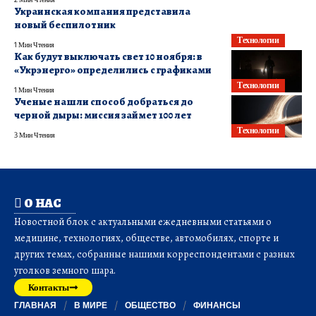
Украинская компания представила
новый беспилотник
Технологии
1 Мин Чтения
Как будут выключать свет 10 ноября: в
«Укрэнерго» определились с графиками
Технологии
1 Мин Чтения
Ученые нашли способ добраться до
черной дыры: миссия займет 100 лет
Технологии
3 Мин Чтения
О НАС
Новостной блок с актуальными ежедневными статьями о
медицине, технологиях, обществе, автомобилях, спорте и
других темах, собранные нашими корреспондентами с разных
уголков земного шара.
Контакты
ГЛАВНАЯ
В МИРЕ
ОБЩЕСТВО
ФИНАНСЫ