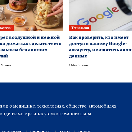
нологии
Технологии
рет воздушной и нежной
Как проверить, кто имеет
ки дома: как сделать тесто
доступ к вашему Google-
альным без лишних
аккаунту, и защитить лич
лий
данные
 Чтения
1 Мин Чтения
ми о медицине, технологиях, обществе, автомобилях,
ондентами с разных уголков земного шара.