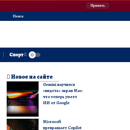
Принять
Поиск
Спорт
Новое на сайте
Gemini научился
«видеть» экран Mac:
что теперь умеет
ИИ от Google
Microsoft
превращает Copilot