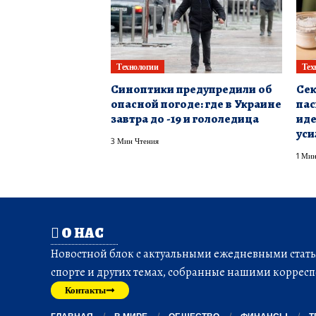
Технологии
Тех
Синоптики предупредили об
Сек
опасной погоде: где в Украине
пас
завтра до -19 и гололедица
иде
уси
3 Мин Чтения
1 Мин
О НАС
Новостной блок с актуальными ежедневными статья
спорте и других темах, собранные нашими корресп
Контакты