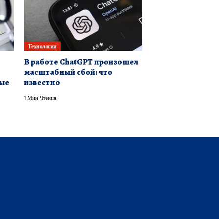
Технологии
В работе ChatGPT произошел
масштабный сбой: что
ные
известно
1 Мин Чтения