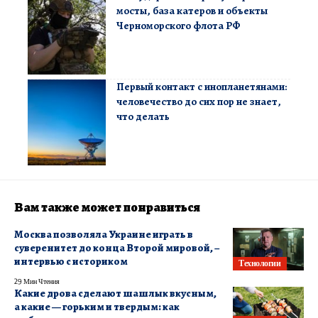
мосты, база катеров и объекты
Черноморского флота РФ
Первый контакт с инопланетянами:
человечество до сих пор не знает,
что делать
Вам также может понравиться
Москва позволяла Украине играть в
суверенитет до конца Второй мировой, –
интервью с историком
Технологии
29 Мин Чтения
Какие дрова сделают шашлык вкусным,
а какие — горьким и твердым: как