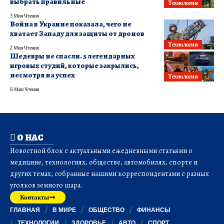
выбрать правильные
Технологии
3 Мин Чтения
Война в Украине показала, чего не
хватает Западу для защиты от дронов
Технологии
2 Мин Чтения
Шедевры не спасли. 5 легендарных
игровых студий, которые закрылись,
несмотря на успех
Технологии
6 Мин Чтения
О НАС
Новостной блок с актуальными ежедневными статьями о
медицине, технологиях, обществе, автомобилях, спорте и
других темах, собранные нашими корреспондентами с разных
уголков земного шара.
Контакты
ГЛАВНАЯ
В МИРЕ
ОБЩЕСТВО
ФИНАНСЫ
ТЕХНОЛОГИИ
ЗДОРОВЬЕ
АВТО
СПОРТ