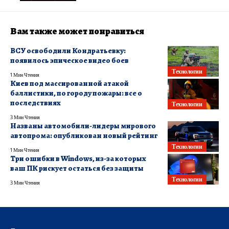
Вам также может понравиться
ВСУ освободили Кондратьевку:
появилось эпическое видео боев
Технологии
1 Мин Чтения
Киев под массированной атакой
баллистики, по городу пожары: все о
последствиях
Технологии
3 Мин Чтения
Названы автомобили-лидеры мирового
автопрома: опубликован новый рейтинг
Технологии
1 Мин Чтения
Три ошибки в Windows, из-за которых
ваш ПК рискует остаться без защиты
Технологии
3 Мин Чтения