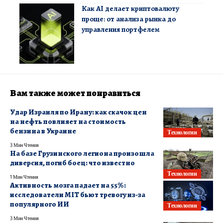
Как AI делает криптовалюту
проще: от анализа рынка до
управления портфелем
Вам также может понравиться
Удар Израиля по Ирану: как скачок цен
на нефть повлияет на стоимость
бензина в Украине
Технологии
3 Мин Чтения
На базе Грузинского легиона произошла
диверсия, погиб боец: что известно
Технологии
1 Мин Чтения
Активность мозга падает на 55%:
исследователи MIT бьют тревогу из-за
популярного ИИ
Технологии
3 Мин Чтения