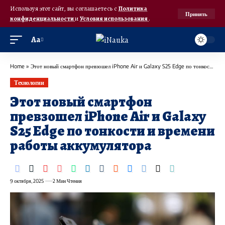
Используя этот сайт, вы соглашаетесь с
Политика
Принять
конфиденциальности
и
Условия использования
.
Аа
Home
»
Этот новый смартфон превзошел iPhone Air и Galaxy S25 Edge по тонкости и времени работы аккумулятора
Технологии
Этот новый смартфон
превзошел iPhone Air и Galaxy
S25 Edge по тонкости и времени
работы аккумулятора
9 октября, 2025
2 Мин Чтения