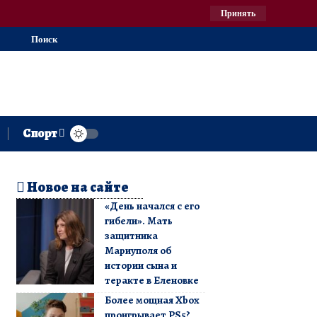
Принять
Поиск
Спорт
Новое на сайте
«День начался с его
гибели». Мать
защитника
Мариуполя об
истории сына и
теракте в Еленовке
Более мощная Xbox
проигрывает PS5?