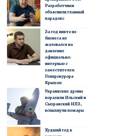
Разработчики
объяснили главный
парадокс
За год никто из
бизнеса не
жаловался на
давление
официально:
интервью с
заместителем
Генпрокурора
Крымом
Украинские дроны
поразили Ильский и
Сызранский НПЗ,
вспыхнули пожары
Худший год в