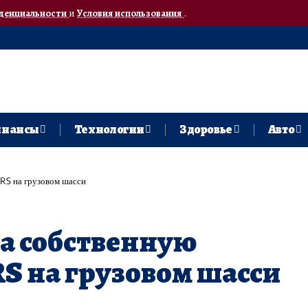
денциальности
и
Условия использования
.
нансы
Технологии
Здоровье
Авто
RS на грузовом шасси
а собственную
S на грузовом шасси