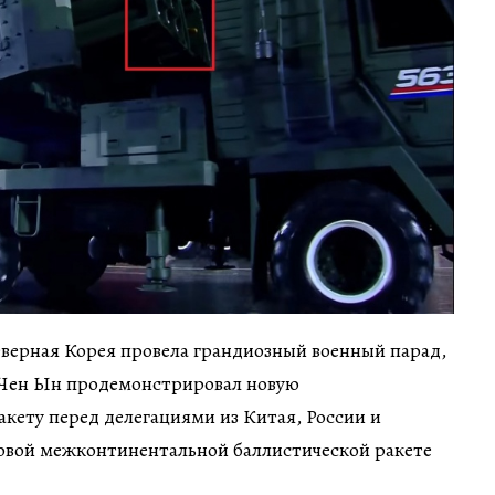
еверная Корея провела грандиозный военный парад,
 Чен Ын продемонстрировал новую
кету перед делегациями из Китая, России и
новой межконтинентальной баллистической ракете