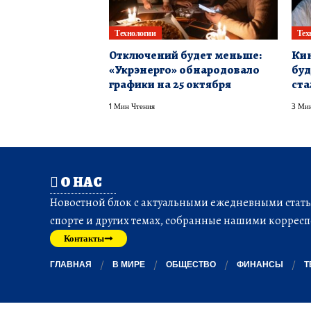
Технологии
Тех
Отключений будет меньше:
Кин
«Укрэнерго» обнародовало
буд
графики на 25 октября
ста
1 Мин Чтения
3 Мин
О НАС
Новостной блок с актуальными ежедневными статья
спорте и других темах, собранные нашими корресп
Контакты
ГЛАВНАЯ
В МИРЕ
ОБЩЕСТВО
ФИНАНСЫ
Т