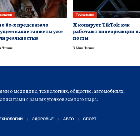
нологии
Технологии
о 80-х предсказало
X копирует TikTok: как
ущее: какие гаджеты уже
работают видеореакции н
ли реальностью
посты
 Чтения
3 Мин Чтения
ми о медицине, технологиях, обществе, автомобилях,
ондентами с разных уголков земного шара.
ЕХНОЛОГИИ
ЗДОРОВЬЕ
АВТО
СПОРТ