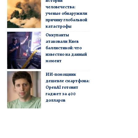
истории
человечества:
ученые обнаружили
причину глобальной
катастрофы
Оккупанты
атаковали Киев
баллистикой: что
известно на данный
момент
ИИ-помощник
дешевле смартфона:
OpenAI готовит
гаджет за 400
долларов