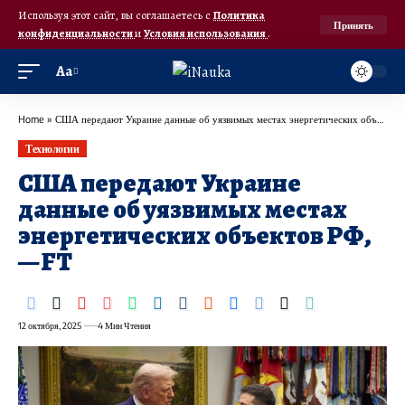
Используя этот сайт, вы соглашаетесь с
Политика
Принять
конфиденциальности
и
Условия использования
.
Аа
Home
»
США передают Украине данные об уязвимых местах энергетических объектов РФ, — FT
Технологии
США передают Украине
данные об уязвимых местах
энергетических объектов РФ,
— FT
12 октября, 2025
4 Мин Чтения