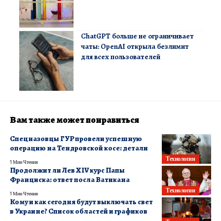
ChatGPT больше не ограничивает
чаты: OpenAI открыла безлимит
для всех пользователей
Вам также может понравиться
Спецназовцы ГУР провели успешную
операцию на Тендровской косе: детали
Технологии
1 Мин Чтения
Продолжит ли Лев XIV курс Папы
Франциска: ответ посла Ватикана
Технологии
1 Мин Чтения
Кому и как сегодня будут выключать свет
в Украине? Список областей и графиков