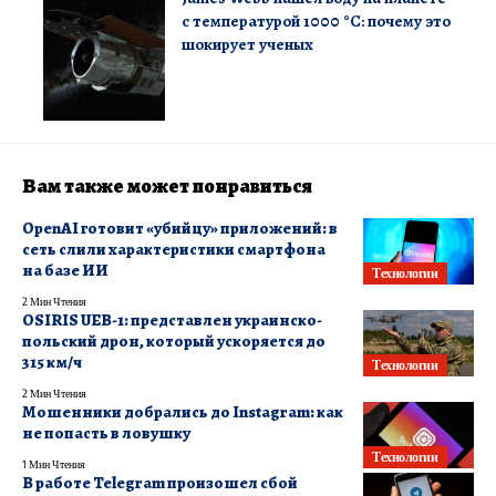
с температурой 1000 °C: почему это
шокирует ученых
Вам также может понравиться
OpenAI готовит «убийцу» приложений: в
сеть слили характеристики смартфона
на базе ИИ
Технологии
2 Мин Чтения
OSIRIS UEB-1: представлен украинско-
польский дрон, который ускоряется до
315 км/ч
Технологии
2 Мин Чтения
Мошенники добрались до Instagram: как
не попасть в ловушку
Технологии
1 Мин Чтения
В работе Telegram произошел сбой