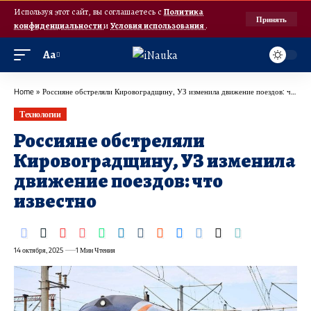
Используя этот сайт, вы соглашаетесь с
Политика
Принять
конфиденциальности
и
Условия использования
.
Аа
Home
»
Россияне обстреляли Кировоградщину, УЗ изменила движение поездов: что известно
Технологии
Россияне обстреляли
Кировоградщину, УЗ изменила
движение поездов: что
известно
14 октября, 2025
1 Мин Чтения