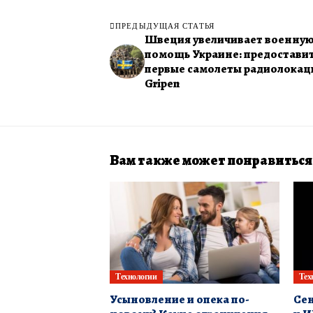
ПРЕДЫДУЩАЯ СТАТЬЯ
Швеция увеличивает военну
помощь Украине: предостави
первые самолеты радиолокац
Gripen
Вам также может понравиться
Технологии
Тех
Усыновление и опека по-
Сен