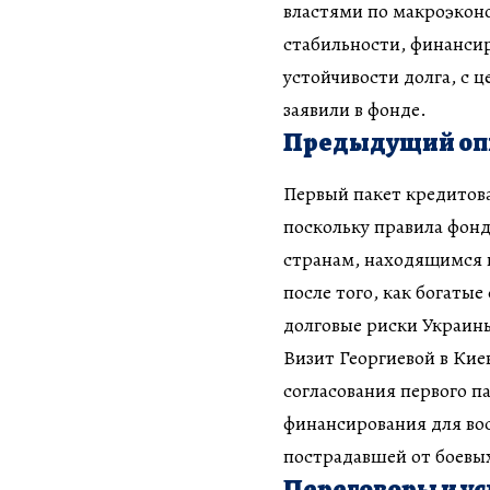
властями по макроэкон
стабильности, финанси
устойчивости долга, с
заявили в фонде.
Предыдущий опы
Первый пакет кредитов
поскольку правила фон
странам, находящимся 
после того, как богаты
долговые риски Украин
Визит Георгиевой в Кие
согласования первого п
финансирования для во
пострадавшей от боевы
Переговоры и ус