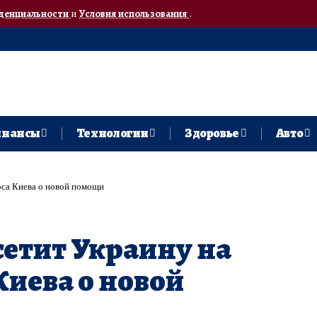
денциальности
и
Условия использования
.
нансы
Технологии
Здоровье
Авто
оса Киева о новой помощи
етит Украину на
Киева о новой