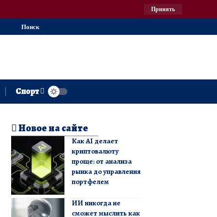
Принять
Поиск
Спорт
Новое на сайте
Как AI делает
криптовалюту
проще: от анализа
рынка до управления
портфелем
ИИ никогда не
сможет мыслить как