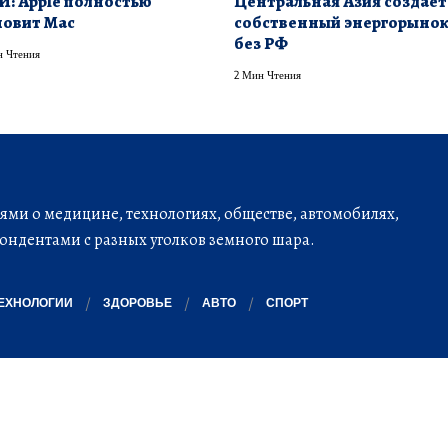
И: Apple полностью
Центральная Азия создает
овит Mac
собственный энергорыно
без РФ
 Чтения
2 Мин Чтения
ми о медицине, технологиях, обществе, автомобилях,
ондентами с разных уголков земного шара.
ЕХНОЛОГИИ
ЗДОРОВЬЕ
АВТО
СПОРТ