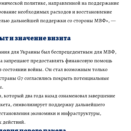
омической политике, направленной на поддержание
рование необходимых расходов и восстановление
 целью дальнейшей поддержки со стороны МВФ», —
т и значение визита
ания для Украины был беспрецедентным для МВФ,
да запрещают предоставлять финансовую помощь
в состоянии войны. Он стал возможным только
е страны G7 согласились покрыть потенциальные
ы.
в, который два года назад ознаменовал завершение
акета, символизирует поддержку дальнейшего
сстановления экономики и инфраструктуры,
х действий.
ловия нового пакета