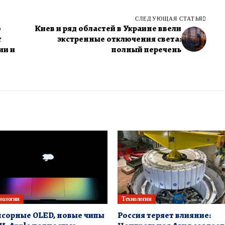
СЛЕДУЮЩАЯ СТАТЬЯ
ю
Киев и ряд областей в Украине ввели
т
экстренные отключения света:
ии и
полный перечень
нологии
Технологии
сорные OLED, новые чипы
Россия теряет влияние: