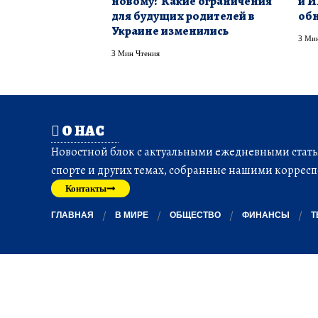
новому? Какие ограничения
и И
для будущих родителей в
обн
Украине изменились
3 Мин
3 Мин Чтения
О НАС
Новостной блок с актуальными ежедневными статья
спорте и других темах, собранные нашими корресп
Контакты
ГЛАВНАЯ
В МИРЕ
ОБЩЕСТВО
ФИНАНСЫ
Т