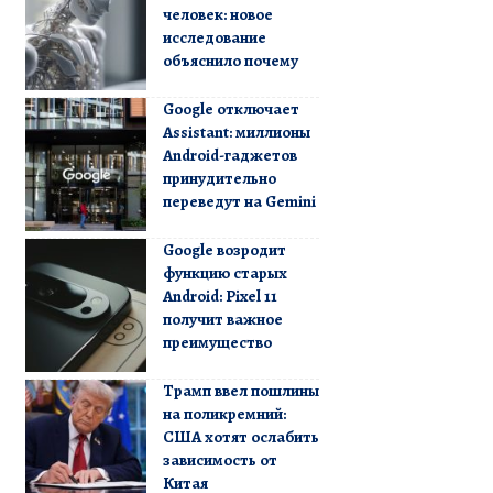
человек: новое
исследование
объяснило почему
Google отключает
Assistant: миллионы
Android-гаджетов
принудительно
переведут на Gemini
Google возродит
функцию старых
Android: Pixel 11
получит важное
преимущество
Трамп ввел пошлины
на поликремний:
США хотят ослабить
зависимость от
Китая