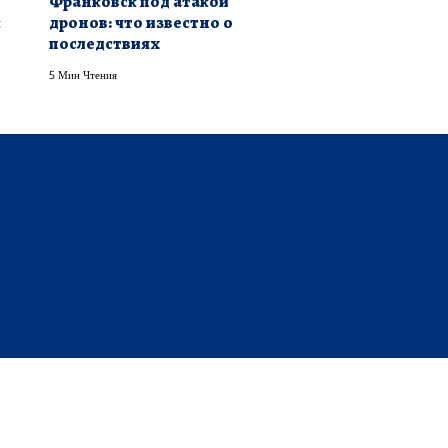
Франковск под атакой
к
дронов: что известно о
последствиях
5 Мин Чтения