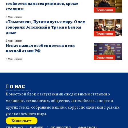
стойкости для всех регионов, кроме
столицы
Технологии
3 Мин Чтения
«Томагавки», Путин и путь к миру. О чем
говорили Зеленский и Трамп в Белом
доме
Технологии
5 Мин Чтения
Игнат назвал особенности и цели
ночной атаки РФ
Технологии
3 Мин Чтения
О НАС
Новостной блок с актуальными ежедневными статьями о
медицине, технологиях, обществе, автомобилях, спорте и
других темах, собранные нашими корреспондентами с разных
уголков земного шара.
Контакты
ГЛАВНАЯ
В МИРЕ
ОБЩЕСТВО
ФИНАНСЫ