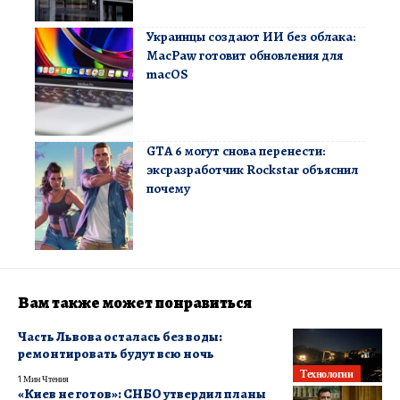
Украинцы создают ИИ без облака:
MacPaw готовит обновления для
macOS
GTA 6 могут снова перенести:
эксразработчик Rockstar объяснил
почему
Вам также может понравиться
Часть Львова осталась без воды:
ремонтировать будут всю ночь
Технологии
1 Мин Чтения
«Киев не готов»: СНБО утвердил планы