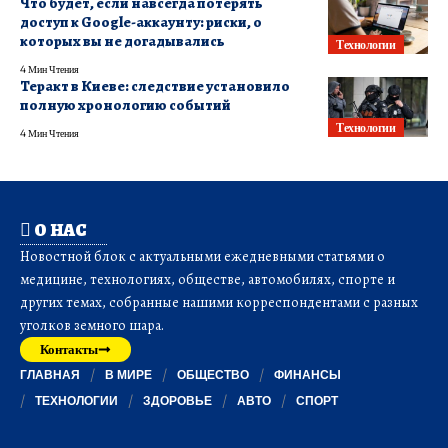
Что будет, если навсегда потерять
доступ к Google-аккаунту: риски, о
которых вы не догадывались
Технологии
4 Мин Чтения
Теракт в Киеве: следствие установило
полную хронологию событий
Технологии
4 Мин Чтения
О НАС
Новостной блок с актуальными ежедневными статьями о
медицине, технологиях, обществе, автомобилях, спорте и
других темах, собранные нашими корреспондентами с разных
уголков земного шара.
Контакты
ГЛАВНАЯ
В МИРЕ
ОБЩЕСТВО
ФИНАНСЫ
ТЕХНОЛОГИИ
ЗДОРОВЬЕ
АВТО
СПОРТ