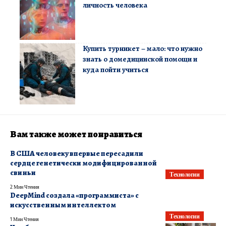
личность человека
Купить турникет – мало: что нужно
знать о домедицинской помощи и
куда пойти учиться
Вам также может понравиться
В США человеку впервые пересадили
сердце генетически модифицированной
свиньи
Технологии
2 Мин Чтения
DeepMind создала «программиста» с
искусственным интеллектом
Технологии
1 Мин Чтения