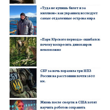
«Туда не купишь билет и за
миллион»: как украинец исследует
самые отдаленные острова мира
«Парк Юрского периода» ошибался:
почему воскресить динозавров
невозможно
СБУ за ночь поразила три НПЗ
России на расстоянии почти 1600
км.
Жизнь после смерти: в США хотят
научить роботов сохранять