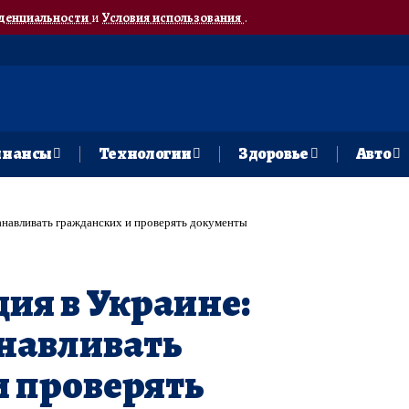
денциальности
и
Условия использования
.
нансы
Технологии
Здоровье
Авто
танавливать гражданских и проверять документы
ия в Украине:
анавливать
 проверять