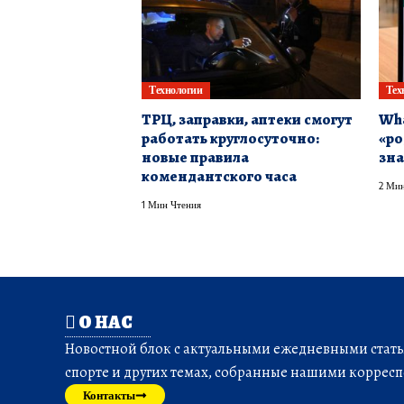
Технологии
Тех
ТРЦ, заправки, аптеки смогут
Wha
работать круглосуточно:
«ро
новые правила
зна
комендантского часа
2 Мин
1 Мин Чтения
О НАС
Новостной блок с актуальными ежедневными статья
спорте и других темах, собранные нашими корресп
Контакты