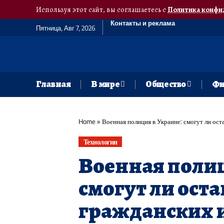
Используя этот сайт, вы соглашаетесь с
Политика конфи
Контакты и реклама
Пятница, Авг 7, 2026
Главная
В мире
Общество
Фи
Home
»
Военная полиция в Украине: смогут ли ос
Технологии
Военная полиц
смогут ли ост
гражданских и