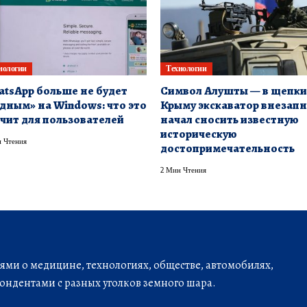
нологии
Технологии
tsApp больше не будет
Символ Алушты — в щепки:
дным» на Windows: что это
Крыму экскаватор внезап
чит для пользователей
начал сносить известную
историческую
 Чтения
достопримечательность
2 Мин Чтения
ми о медицине, технологиях, обществе, автомобилях,
ондентами с разных уголков земного шара.