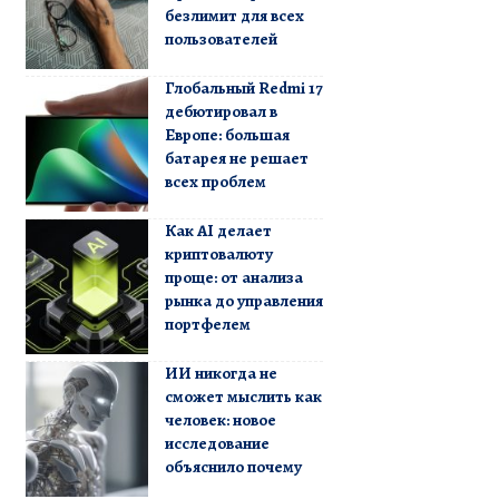
безлимит для всех
пользователей
Глобальный Redmi 17
дебютировал в
Европе: большая
батарея не решает
всех проблем
Как AI делает
криптовалюту
проще: от анализа
рынка до управления
портфелем
ИИ никогда не
сможет мыслить как
человек: новое
исследование
объяснило почему