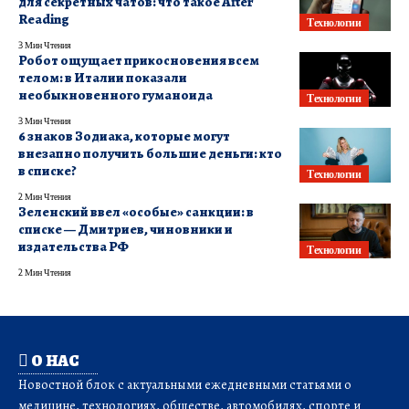
для секретных чатов: что такое After
Reading
Технологии
3 Мин Чтения
Робот ощущает прикосновения всем
телом: в Италии показали
необыкновенного гуманоида
Технологии
3 Мин Чтения
6 знаков Зодиака, которые могут
внезапно получить большие деньги: кто
в списке?
Технологии
2 Мин Чтения
Зеленский ввел «особые» санкции: в
списке — Дмитриев, чиновники и
издательства РФ
Технологии
2 Мин Чтения
О НАС
Новостной блок с актуальными ежедневными статьями о
медицине, технологиях, обществе, автомобилях, спорте и