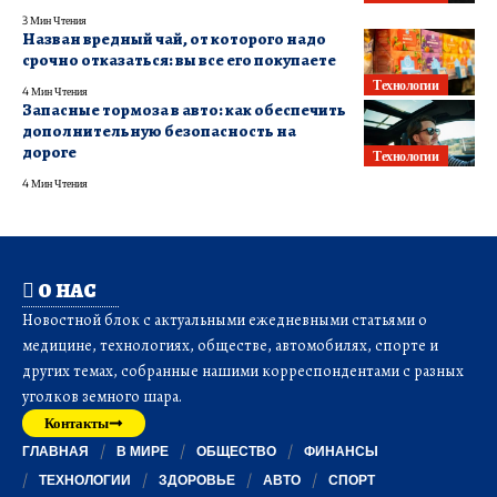
3 Мин Чтения
Назван вредный чай, от которого надо
срочно отказаться: вы все его покупаете
Технологии
4 Мин Чтения
Запасные тормоза в авто: как обеспечить
дополнительную безопасность на
дороге
Технологии
4 Мин Чтения
О НАС
Новостной блок с актуальными ежедневными статьями о
медицине, технологиях, обществе, автомобилях, спорте и
других темах, собранные нашими корреспондентами с разных
уголков земного шара.
Контакты
ГЛАВНАЯ
В МИРЕ
ОБЩЕСТВО
ФИНАНСЫ
ТЕХНОЛОГИИ
ЗДОРОВЬЕ
АВТО
СПОРТ