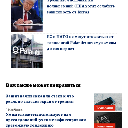
Трамп ввел пошлины на
поликремний: США хотят ослабить
зависимость от Китая
ЕС и НАТО не могут отказаться от
технологий Palantir: почему замены
до сих пор нет
Вам также может понравиться
Защитная пленка или стекло: что
реально спасает экран от трещин
Технологии
4 Мин Чтения
Умные гаджеты используют для
преследований: ученые зафиксировали
тревожную тенденцию
Технологии