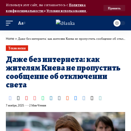
Используя этот сайт, вы соглашаетесь с
Политика
Принять
конфиденциальности
и
Условия использования
.
Аа
Home
»
Даже без интернета: как жителям Киева не пропустить сообщение об отключении света
Технологии
Даже без интернета: как
жителям Киева не пропустить
сообщение об отключении
света
7 ноября, 2025
2 Мин Чтения