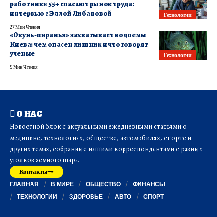
работники 55+ спасают рынок труда:
интервью с Эллой Либановой
Технологии
27 Мин Чтения
«Окунь-пиранья» захватывает водоемы
Киева: чем опасен хищник и что говорят
ученые
Технологии
5 Мин Чтения
О НАС
Новостной блок с актуальными ежедневными статьями о
медицине, технологиях, обществе, автомобилях, спорте и
других темах, собранные нашими корреспондентами с разных
уголков земного шара.
Контакты
ГЛАВНАЯ
В МИРЕ
ОБЩЕСТВО
ФИНАНСЫ
ТЕХНОЛОГИИ
ЗДОРОВЬЕ
АВТО
СПОРТ