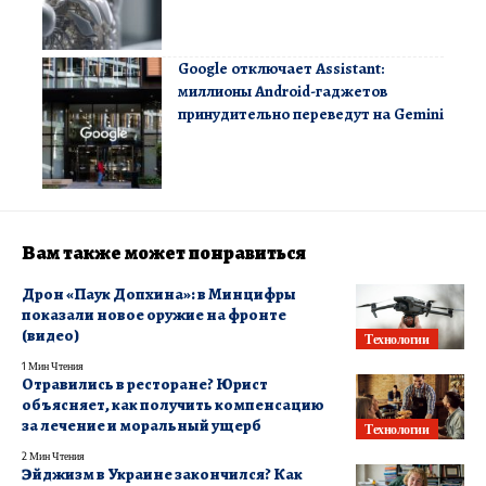
Google отключает Assistant:
миллионы Android-гаджетов
принудительно переведут на Gemini
Вам также может понравиться
Дрон «Паук Допхина»: в Минцифры
показали новое оружие на фронте
(видео)
Технологии
1 Мин Чтения
Отравились в ресторане? Юрист
объясняет, как получить компенсацию
за лечение и моральный ущерб
Технологии
2 Мин Чтения
Эйджизм в Украине закончился? Как