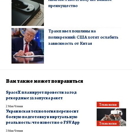
преимущество
Трамп ввел пошлины на
поликремний: США хотят ослабить
зависимость от Китая
Вам также может понравиться
SpaceX планирует провести за год
рекордные 52 запуска ракет
Технологии
2 Мин Чтения
Украинская технология переносит
боевую подготовку в виртуальную
реальность: что известно о FSV App
Технологии
3 Мин Чтения