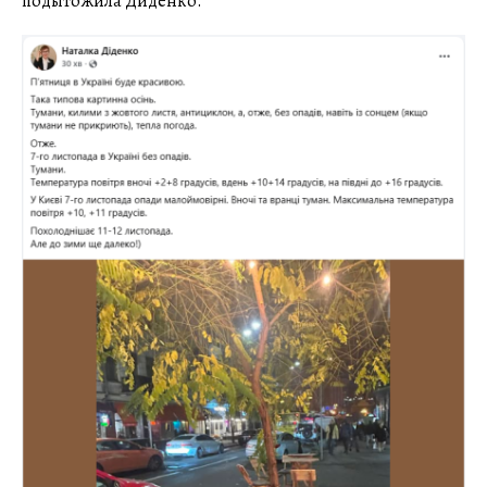
подытожила Диденко.