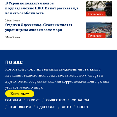
В Украине появится новое
подразделение ПВО: Игнат рассказал, в
чем его особенность
Технологии
2 Мин Чтения
Отдых в Одессе 2025. Сколько платят
украинцы за жилье возле моря
Технологии
3 Мин Чтения
О НАС
Новостной блок с актуальными ежедневными статьями о
медицине, технологиях, обществе, автомобилях, спорте и
других темах, собранные нашими корреспондентами с разных
уголков земного шара.
Контакты
ГЛАВНАЯ
В МИРЕ
ОБЩЕСТВО
ФИНАНСЫ
ТЕХНОЛОГИИ
ЗДОРОВЬЕ
АВТО
СПОРТ